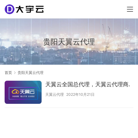
贵阳天翼云代理
首页
贵阳天翼云代理
天翼云全国总代理，天翼云代理商.
天翼云代理
2022年10月21日