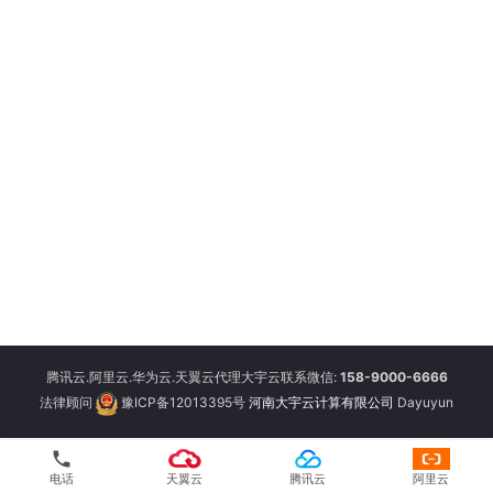
腾讯云.阿里云.华为云.天翼云代理大宇云联系微信:
158-9000-6666
法律顾问
豫ICP备12013395号
河南大宇云计算有限公司
Dayuyun
phone
电话
天翼云
腾讯云
阿里云