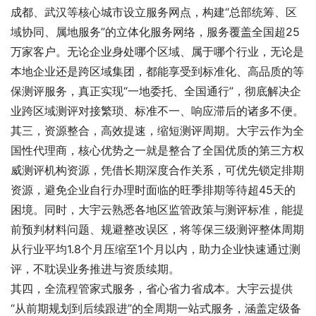
成都、武汉等核心城市设立服务网点，构建“总部统筹、区
域协同、属地服务”的立体化服务网络，服务覆盖全国超25
万家客户。无论企业身处哪个区域、属于哪个行业，无论是
本地企业还是跨区域集团，都能享受到标准化、高品质的等
保测评服务，真正实现“一地委托、全国通行”，彻底解决企
业跨区域测评对接繁琐、标准不一、响应滞后的诸多不便。
其三，资源整合，高效提速，缩短测评周期。大宇云作为全
国性代理商，核心优势之一就是整合了全国优质的第三方权
威测评机构资源，凭借长期深度合作关系，可优先锁定排期
资源，避免企业自行办理时面临的旺季排期等待超45天的
困境。同时，大宇云熟悉各地区监管政策与测评标准，能提
前预判材料问题、规避整改误区，将等保三级测评整体周期
从行业平均1.8个月压缩至1个月以内，助力企业快速通过测
评，不耽误业务推进与资质续期。
其四，全流程管家式服务，省心省力省成本。大宇云提供
“从前期规划到后续跟进”的全周期一站式服务，涵盖定级备