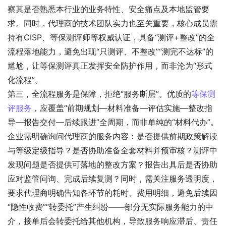
察其是否熟悉本行业的业务特性、安全痛点及本地监管要
求。同时，代理商的技术团队实力也至关重要，核心成员需
持有CISP、等保测评师等权威认证，具备“测评+整改”的全
流程落地能力，避免出现“只测评、不整改”“测完不达标”的
尴尬，让等保测评真正发挥安全防护作用，而非沦为“形式
化流程”。
第三，全流程服务是保障，拒绝“服务断层”。优质的
等保测
评服务
，应覆盖“前期规划—材料准备—评估实施—整改指
导—报告交付—后续跟进”全周期，而非单纯的“材料代办”。
企业需明确询问代理商的服务内容：是否提供前期政策解读
与等级定级指导？是否协助准备全套材料并预审核？测评中
发现问题是否提供可落地的整改方案？报告出具后是否协助
应对监管问询、完成后续复测？同时，需关注服务透明度，
要求代理商明确告知各环节的耗时、费用明细，避免后续因
“隐性收费”“转委托”产生纠纷——部分无实际服务能力的中
介，接单后会转委托给其他机构，导致服务响应滞后、责任