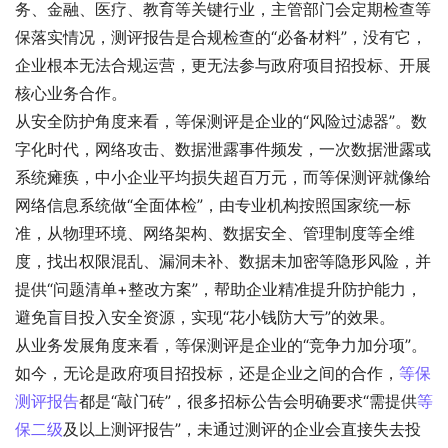
务、金融、医疗、教育等关键行业，主管部门会定期检查等
保落实情况，测评报告是合规检查的“必备材料”，没有它，
企业根本无法合规运营，更无法参与政府项目招投标、开展
核心业务合作。
从安全防护角度来看，等保测评是企业的“风险过滤器”。数
字化时代，网络攻击、数据泄露事件频发，一次数据泄露或
系统瘫痪，中小企业平均损失超百万元，而等保测评就像给
网络信息系统做“全面体检”，由专业机构按照国家统一标
准，从物理环境、网络架构、数据安全、管理制度等全维
度，找出权限混乱、漏洞未补、数据未加密等隐形风险，并
提供“问题清单+整改方案”，帮助企业精准提升防护能力，
避免盲目投入安全资源，实现“花小钱防大亏”的效果。
从业务发展角度来看，等保测评是企业的“竞争力加分项”。
如今，无论是政府项目招投标，还是企业之间的合作，
等保
测评报告
都是“敲门砖”，很多招标公告会明确要求“需提供
等
保二级
及以上测评报告”，未通过测评的企业会直接失去投