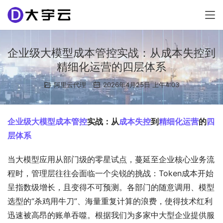
企业级大模型成本管控实战：从成本失控到
精细化运营的四层体系
阿里云代理
2026年4月25日 上午4:03
企业级大模型成本管控
实战：从
成本失控
到
精细化运营
的
四
层体系
当大模型应用从部门级的零星试点，蔓延至企业核心业务流
程时，管理层往往会面临一个尖锐的挑战：Token成本开始
呈指数级增长，且变得不可预测。各部门的随意调用、模型
选型的“杀鸡用牛刀”、海量重复计算的浪费，使得技术红利
迅速被高昂的账单吞噬。根据我们为多家中大型企业提供服