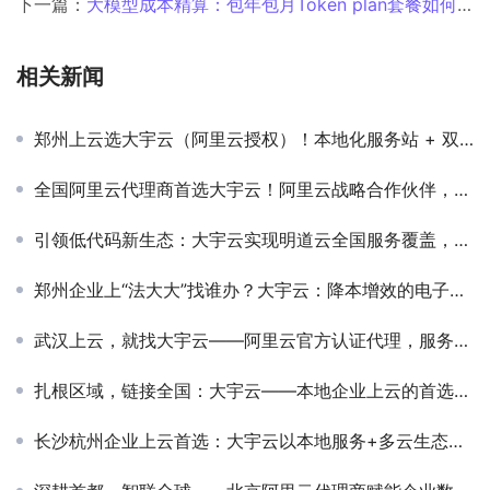
下一篇：
大模型成本精算：包年包月Token plan套餐如何帮你省下30%-50%的API账单
相关新闻
郑州上云选大宇云（阿里云授权）！本地化服务站 + 双重售后，业务不中断
全国阿里云代理商首选大宇云！阿里云战略合作伙伴，30 + 省市覆盖 + 一站式等保服务
引领低代码新生态：大宇云实现明道云全国服务覆盖，助力千行百业敏捷创新
郑州企业上“法大大”找谁办？大宇云：降本增效的电子签章本地化解决方案
武汉上云，就找大宇云——阿里云官方认证代理，服务更贴心
扎根区域，链接全国：大宇云——本地企业上云的首选阿里云代理商
长沙杭州企业上云首选：大宇云以本地服务+多云生态构筑数字化双引擎