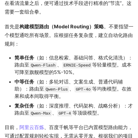
在看清流量之后，便可通过技术手段进行精准的“节流”。这
需要一套组合拳。
首先是
构建模型路由（Model Routing）策略
。不要指望一
个模型通吃所有场景。应根据任务复杂度，建立自动化路由
规则：
简单任务
（如：信息检索、基础问答、格式化清洗）：
路由至
、
等轻量模型。成本
Qwen-Flash
ERNIE-Speed
可降至旗舰模型的5%-10%。
中等任务
（如：多轮对话、文案生成、普通代码辅
助）：路由至
、
等均衡模型。在效
Qwen-Plus
GPT-4o
果和成本间取得平衡。
复杂任务
（如：深度推理、代码架构、战略分析）：才
路由至
、
等顶级模型。
Qwen-Max
GPT-4
目前，
阿里云百炼
、百度千帆等平台已内置模型路由能力，
可通过配置规则轻松实现，无需从零开发。根据我们的项目