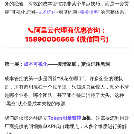
务的经验，有效的成本管控绝非某个单点技巧，而是一套贯
穿“可视化监测-
技术优化
-制度约束-
商务谈判
”的完整体系。
📞
阿里云代理商
优惠咨询：
15890006666 (微信同号)
第一层：
成本可视化
——摸清家底，定位消耗黑洞
成本管控的第一步是回答“钱花在哪了”。许多企业的现状
是，所有调用混在一个账单里，只知道总额惊人，却分不清
是哪个业务、哪个团队、甚至哪个接口消耗了大头。这种
“黑盒”状态是成本失控的根源。
我们建议您必须建立
Token用量监控
面板
。这需要您利用云
厂商提供的明细账单API或自建埋点，从多个维度进行拆解