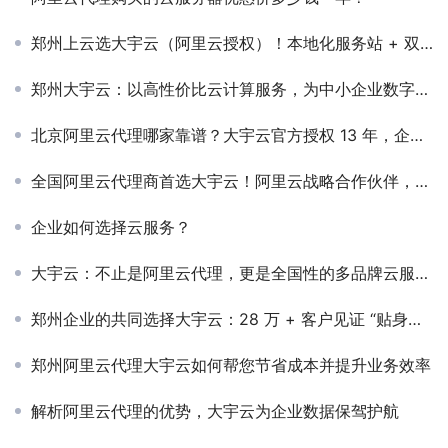
郑州上云选大宇云（阿里云授权）！本地化服务站 + 双重售后，业务不中断
郑州大宇云：以高性价比云计算服务，为中小企业数字化转型破局
北京阿里云代理哪家靠谱？大宇云官方授权 13 年，企业上云省钱合规更高效
全国阿里云代理商首选大宇云！阿里云战略合作伙伴，30 + 省市覆盖 + 一站式等保服务
企业如何选择云服务？
大宇云：不止是阿里云代理，更是全国性的多品牌云服务整合中心
郑州企业的共同选择大宇云：28 万 + 客户见证 “贴身价值”
郑州阿里云代理大宇云如何帮您节省成本并提升业务效率
解析阿里云代理的优势，大宇云为企业数据保驾护航