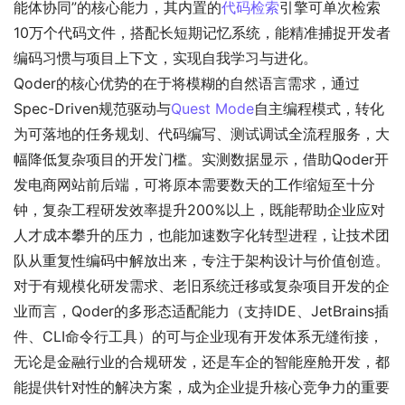
能体协同”的核心能力，其内置的
代码检索
引擎可单次检索
10万个代码文件，搭配长短期记忆系统，能精准捕捉开发者
编码习惯与项目上下文，实现自我学习与进化。
Qoder的核心优势的在于将模糊的自然语言需求，通过
Spec-Driven规范驱动与
Quest Mode
自主编程模式，转化
为可落地的任务规划、代码编写、测试调试全流程服务，大
幅降低复杂项目的开发门槛。实测数据显示，借助Qoder开
发电商网站前后端，可将原本需要数天的工作缩短至十分
钟，复杂工程研发效率提升200%以上，既能帮助企业应对
人才成本攀升的压力，也能加速数字化转型进程，让技术团
队从重复性编码中解放出来，专注于架构设计与价值创造。
对于有规模化研发需求、老旧系统迁移或复杂项目开发的企
业而言，Qoder的多形态适配能力（支持IDE、JetBrains插
件、CLI命令行工具）的可与企业现有开发体系无缝衔接，
无论是金融行业的合规研发，还是车企的智能座舱开发，都
能提供针对性的解决方案，成为企业提升核心竞争力的重要