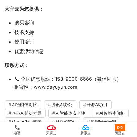
大宇云为您提供
：
购买咨询
技术支持
使用培训
优惠活动信息
联系方式
：
📞 全国优惠热线：158-9000-6666（微信同号）
🌐 官网：www.dayuyun.com
AI智能体对比
腾讯AI办公
开源AI项目
企业AI解决方案
AI智能体安全性
AI智能体价格
OpenClaw部署
AI办公软件
数据安全合规
phone
技能包兼容
使用门槛对比
成本对比
电话
天翼云
腾讯云
阿里云