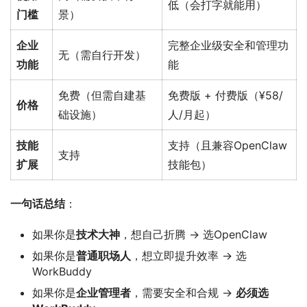
低（会打字就能用）
门槛
景）
企业
完整企业级安全和管理功
无（需自行开发）
功能
能
免费（但需自建基
免费版 + 付费版（¥58/
价格
础设施）
人/月起）
技能
支持（且兼容OpenClaw
支持
扩展
技能包）
一句话总结
：
如果你是
技术大神
，想自己折腾 → 选OpenClaw
如果你是
普通职场人
，想立即提升效率 → 选
WorkBuddy
如果你是
企业管理者
，需要安全和合规 →
必须选