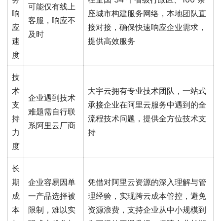
可能仅有线上
响
座城市构建服务网络，本地团队直
客服，响应不
应
接对接，确保快速响应企业需求，
及时
速
提供高效服务
度
技
术
大宇云拥有专业技术团队，一站式
企业遇到技术
支
承接企业在阿里云服务中遇到的全
难题需自行联
持
流程技术问题，提供全方位技术支
系阿里云厂商
力
持
度
长
期
企业容易因单
凭借对阿里云资源的深入理解与管
成
一产品选择被
理经验，实现跨云成本管控，避免
本
限制，难以实
资源浪费，支持企业从中小规模到