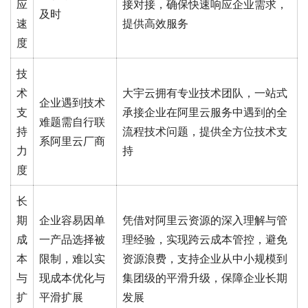
应
接对接，确保快速响应企业需求，
及时
速
提供高效服务
度
技
术
大宇云拥有专业技术团队，一站式
企业遇到技术
支
承接企业在阿里云服务中遇到的全
难题需自行联
持
流程技术问题，提供全方位技术支
系阿里云厂商
力
持
度
长
期
企业容易因单
凭借对阿里云资源的深入理解与管
成
一产品选择被
理经验，实现跨云成本管控，避免
本
限制，难以实
资源浪费，支持企业从中小规模到
与
现成本优化与
集团级的平滑升级，保障企业长期
扩
平滑扩展
发展