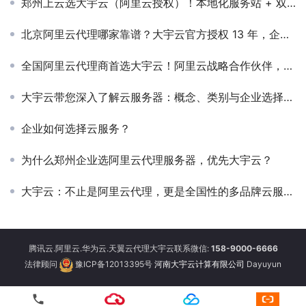
郑州上云选大宇云（阿里云授权）！本地化服务站 + 双重售后，业务不中断
北京阿里云代理哪家靠谱？大宇云官方授权 13 年，企业上云省钱合规更高效
全国阿里云代理商首选大宇云！阿里云战略合作伙伴，30 + 省市覆盖 + 一站式等保服务
大宇云带您深入了解云服务器：概念、类别与企业选择指南
企业如何选择云服务？
为什么郑州企业选阿里云代理服务器，优先大宇云？
大宇云：不止是阿里云代理，更是全国性的多品牌云服务整合中心
腾讯云.阿里云.华为云.天翼云代理大宇云联系微信:
158-9000-6666
法律顾问
豫ICP备12013395号
河南大宇云计算有限公司
Dayuyun
phone