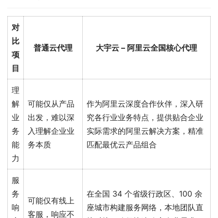
对
比
普通云代理
大宇云 – 阿里云全国核心代理
项
目
理
解
可能仅从产品
作为阿里云深度合作伙伴，深入研
业
出发，难以深
究各行业业务特点，提供贴合企业
务
入理解企业业
实际需求的阿里云解决方案，精准
能
务本质
匹配最优云产品组合
力
服
务
在全国 34 个省级行政区、100 余
可能仅有线上
响
座城市构建服务网络，本地团队直
客服，响应不