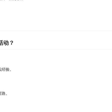
活动？
践经验。
弯路。
。