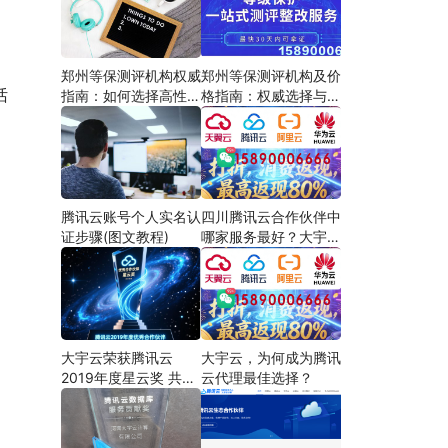
郑州等保测评机构权威
郑州等保测评机构及价
话
指南：如何选择高性价
格指南：权威选择与费
比服务商
用解析
腾讯云账号个人实名认
四川腾讯云合作伙伴中
证步骤(图文教程)
哪家服务最好？大宇云
以“懂产品、会定制、
能兜底”三大能力领跑
大宇云荣获腾讯云
大宇云，为何成为腾讯
2019年度星云奖 共筑
云代理最佳选择？
云生态新篇章