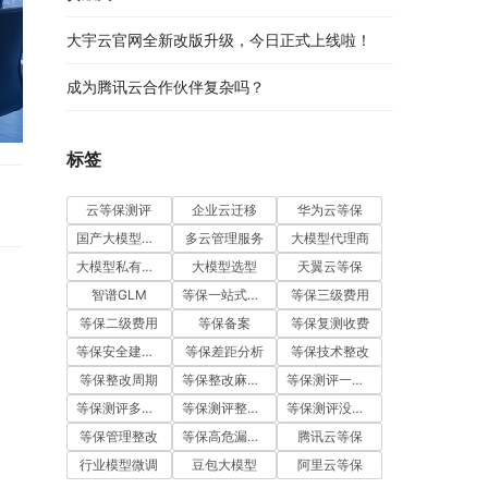
大宇云官网全新改版升级，今日正式上线啦！
成为腾讯云合作伙伴复杂吗？
标签
云等保测评
企业云迁移
华为云等保
国产大模型五强
多云管理服务
大模型代理商
大模型私有化部署
大模型选型
天翼云等保
智谱GLM
等保一站式服务
等保三级费用
等保二级费用
等保备案
等保复测收费
等保安全建设费用
等保差距分析
等保技术整改
等保整改周期
等保整改麻烦吗
等保测评一次通过
等保测评多少钱
等保测评整改费用
等保测评没通过怎么办
等保管理整改
等保高危漏洞整改
腾讯云等保
行业模型微调
豆包大模型
阿里云等保