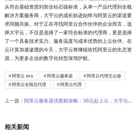
从符合基础资质到契合钻石级标准，从单一产品代理到全栈
解决方案服务商，大宇云的成长轨迹始终与阿里云的渠道要
求同频共振。对于正在寻找阿里云合作伙伴的企业而言，选
择大宇云，不仅是选择了一家符合标准的代理商，更是选择
了一个具备技术实力、服务温度与成本优势的上云伙伴。在
云计算加速渗透的今天，大宇云将继续依托阿里云的生态资
源，为更多企业的数字化转型保驾护航。
阿里云 ecs
阿里云服务器
阿里云代理怎么做
阿里云全国总代理
阿里云代理
上一篇：
阿里云服务器优惠购攻略：38元起上云，大宇云带你解锁超值福利
相关新闻