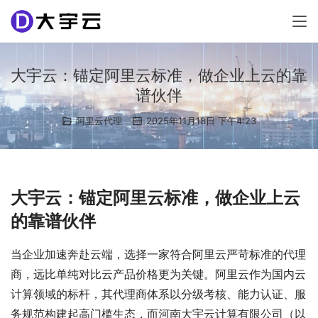
大宇云：锚定阿里云标准，做企业上云的靠
谱伙伴
阿里云代理
2025年11月18日 下午4:23
大宇云：锚定阿里云标准，做企业上云
的靠谱伙伴
当企业加速奔赴云端，选择一家符合阿里云严苛标准的代理
商，远比单纯对比云产品价格更为关键。阿里云作为国内云
计算领域的标杆，其代理商体系以分级考核、能力认证、服
务规范构建起高门槛生态，而河南大宇云计算有限公司（以