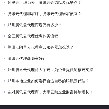
阿里云、华为云、腾讯云介绍以及优缺点？
腾讯云代理哪家好，腾讯云代理谁家便宜？
郑州腾讯云代理商返佣有多少？
全国腾讯云代理优惠购买流程
腾讯云阿里云代理商云服务器怎么选？
腾讯云代理商哪家好?
郑州腾讯云代理商大宇云，为企业提供硬核云支持
郑州本地企业如何选择合适自己的腾讯云代理？
选对腾讯云代理商，大宇云助企业财富持续增长！