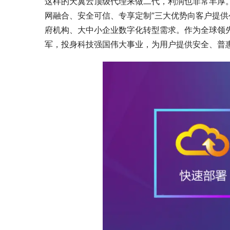
这样的天翼云顶级代理来做二代，利润也非常丰厚
网融合、安全可信、专享定制”三大优势向客户提
府机构、大中小企业数字化转型需求。作为全球领
军，投身科技强国伟大事业，为用户提供安全、普