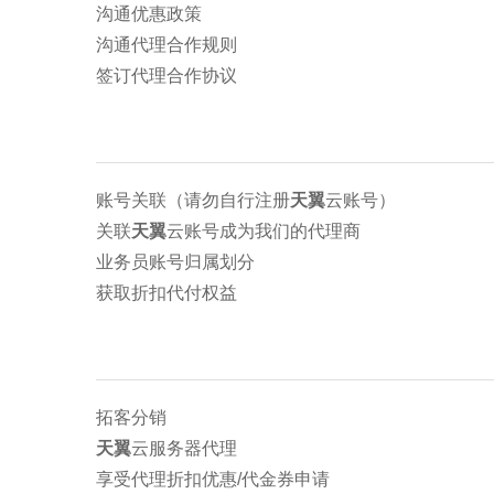
沟通优惠政策
沟通代理合作规则
签订代理合作协议
账号关联（请勿自行注册
天翼
云账号）
关联
天翼
云账号成为我们的代理商
业务员账号归属划分
获取折扣代付权益
拓客分销
天翼
云服务器代理
享受代理折扣优惠/代金券申请