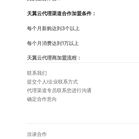
天翼云代理渠道合作加盟条件：
每个月新购达到3个以上
每个月消费达到1万以上
天翼云代理商加盟流程：
联系我们
提交个人/企业联系方式
代理渠道专员联系您进行沟通
确定合作意向
洽谈合作