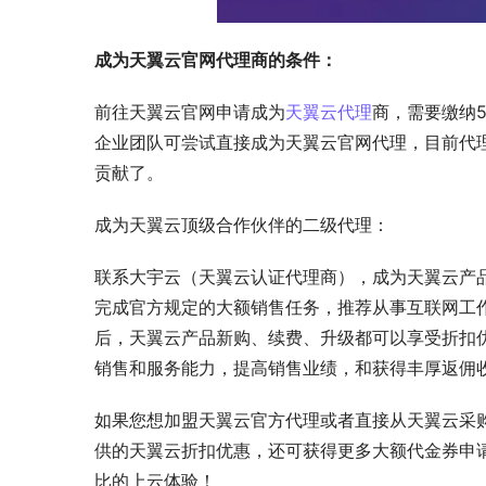
成为天翼云官网代理商的条件：
前往天翼云官网申请成为
天翼云代理
商，需要缴纳5
企业团队可尝试直接成为天翼云官网代理，目前代
贡献了。
成为天翼云顶级合作伙伴的二级代理：
联系大宇云（天翼云认证代理商），成为天翼云产
完成官方规定的大额销售任务，推荐从事互联网工
后，天翼云产品新购、续费、升级都可以享受折扣
销售和服务能力，提高销售业绩，和获得丰厚返佣
如果您想加盟天翼云官方代理或者直接从天翼云采
供的天翼云折扣优惠，还可获得更多大额代金券申
比的上云体验！