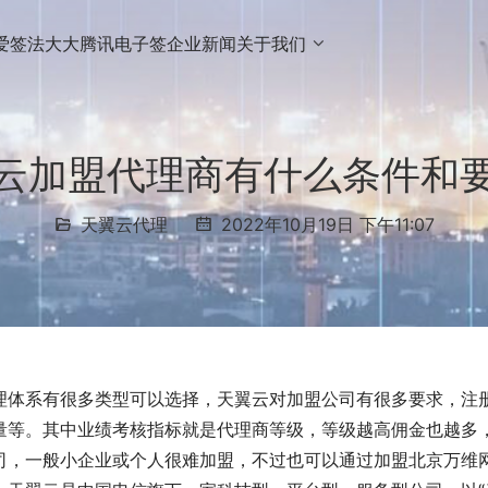
爱签
法大大
腾讯电子签
企业新闻
关于我们
云加盟代理商有什么条件和
天翼云代理
2022年10月19日 下午11:07
理体系有很多类型可以选择，天翼云对加盟公司有很多要求，注
量等。其中业绩考核指标就是代理商等级，等级越高佣金也越多
司，一般小企业或个人很难加盟，不过也可以通过加盟北京万维