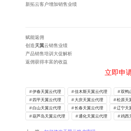
新拓云客户增加销售业绩
赋能返佣
创造
天翼
云销售业绩
产品销售培训大促解析
返佣获得丰富的收益
立即申
伊春天翼云代理
佳木斯天翼云代理
双鸭
四平天翼云代理
大庆天翼云代理
松原天
白山天翼云代理
长春天翼云代理
辽宁天
葫芦岛天翼云代理
通化天翼云代理
鸡西