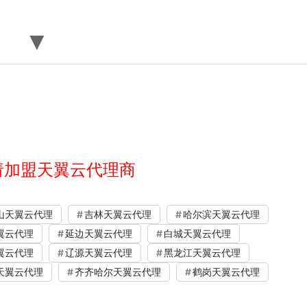
▼
请加盟天翼云代理商
山天翼云代理
吉林天翼云代理
哈尔滨天翼云代理
翼云代理
延边天翼云代理
白城天翼云代理
翼云代理
辽源天翼云代理
黑龙江天翼云代理
天翼云代理
齐齐哈尔天翼云代理
鹤岗天翼云代理