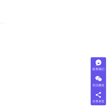
联系我们
关注微信
分享本页