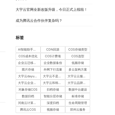
大宇云官网全新改版升级，今日正式上线啦！
成为腾讯云合作伙伴复杂吗？
标签
AI智能助手企业版
CDN回源
COS存储类型
COS成本优化
COS计费项
COS选型
企业云迁移服务
企业数据备份
低频存储
图片存储
外网下行流量
多云架构方案
大宇云dayuyun
大宇云不是家电品牌
大宇云云服务代理
大宇云企业资质
大宇云和韩国大宇区别
大宇云品牌辨识
对象存储COS
归档存储
数据中台建设
数据归档
智能分层存储
标准存储
河南云计算公司
深度归档
生命周期管理
腾讯云COS
视频存储
郑州云服务