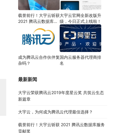
载誉前行！大宇云斩获
大宇云官网全新改版升
2021 腾讯云数据库服
级，今日正式上线啦！
务贡献奖
成为腾讯云合作伙伴复
国内云服务器代理商排
杂吗？
名
最新新闻
大宇云荣获腾讯云2019年度星云奖 共筑云生态
新篇章
大宇云，为何成为腾讯云代理最佳选择？
载誉前行！大宇云斩获 2021 腾讯云数据库服务
贡献奖