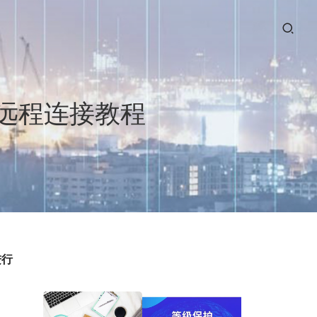
统远程连接教程
进行