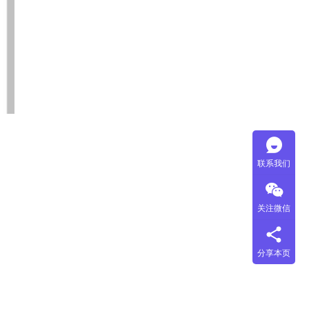
联系我们
关注微信
分享本页