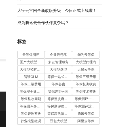
大宇云官网全新改版升级，今日正式上线啦！
成为腾讯云合作伙伴复杂吗？
标签
云等保测评
企业云迁移
华为云等保
国产大模型五强
多云管理服务
大模型代理商
大模型私有化部署
大模型选型
天翼云等保
智谱GLM
等保一站式服务
等保三级费用
等保二级费用
等保备案
等保复测收费
等保安全建设费用
等保差距分析
等保技术整改
等保整改周期
等保整改麻烦吗
等保测评一次通过
等保测评多少钱
等保测评整改费用
等保测评没通过怎么办
等保管理整改
等保高危漏洞整改
腾讯云等保
行业模型微调
豆包大模型
阿里云等保