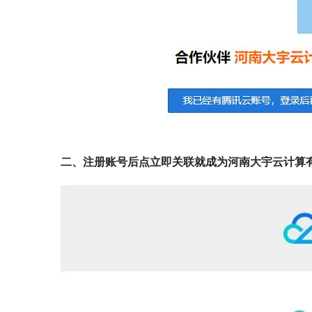
二、注册账号后点立即关联就成为河南大宇云计算