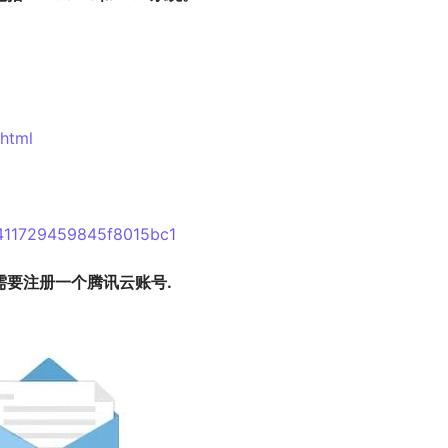
.html
/5411729459845f8015bc1
要注册一个腾讯云账号.