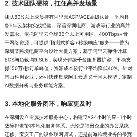
2. 技术团队硬核，扛住高并发场景
团队80%以上成员持有阿里云ACP/ACE高级认证，平均具
备6年云架构实战经验，深谙深圳电商、游戏等行业的高并
发需求。依托阿里云全球85个以上可用区、400Tbps+骨
干网络资源，可提供“预测式扩容+秒级响应”服务——曾为
深圳某跨境电商平台设计大促方案，基于阿里云弹性计算
ECS与负载均衡SLB，实现分钟级千台服务器扩容，平稳支
撑150万/秒订单峰值，资源成本较行业平均降低40%。针对
南山科创企业，还可快速集成阿里云通义千问大模型，定制
AI数据分析与业务赋能方案。
3. 本地化服务闭环，响应更及时
在深圳设立专属技术服务中心，构建“7×24小时响应+1小时
故障排查”的本地化服务体系。无论是福田企业的办公系统
迁移、宝安工厂的设备联网调试，还是前海跨境业务的带宽