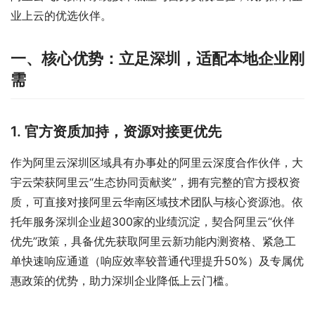
业上云的优选伙伴。
一、核心优势：立足深圳，适配本地企业刚
需
1. 官方资质加持，资源对接更优先
作为阿里云深圳区域具有办事处的阿里云深度合作伙伴，大
宇云荣获阿里云“生态协同贡献奖”，拥有完整的官方授权资
质，可直接对接阿里云华南区域技术团队与核心资源池。依
托年服务深圳企业超300家的业绩沉淀，契合阿里云“伙伴
优先”政策，具备优先获取阿里云新功能内测资格、紧急工
单快速响应通道（响应效率较普通代理提升50%）及专属优
惠政策的优势，助力深圳企业降低上云门槛。