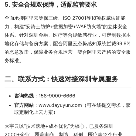
5. 安全合规双保障，适配监管要求
全面承接阿里云等保三级、ISO 27001等18项权威认证能
力，构建“安骑士防护+数据加密+WAF防火墙”的立体安全
体系。针对深圳金融、医疗等合规敏感行业，可定制数据本
地化存储与备份方案，配合阿里云态势感知系统拦截99.9%
的恶意攻击，保障业务合规运营，契合阿里云严格的安全服
务标准。
二、联系方式：快速对接深圳专属服务
咨询热线
：158-9000-6666
官方网站
：www.dayuyun.com（可在线提交需求，获
取定制化上云方案）
大宇云以“技术落地+成本优化”为核心，已服务深圳
2000+企业，覆盖电商、制造、科创、医疗等12个行业。