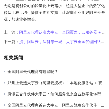
无论是初创公司的轻量化上云需求，还是大型企业的数字化
转型工程，均可提供全周期支撑，让深圳企业用好阿里云资
源，加速业务增长。
上一篇：
阿里云代理认准大宇云！全国覆盖，云服务器 + 数据库专属优惠一站享
下一篇：
携手阿里云，深耕每一城：大宇云全国代理网络的价值闭环
相关新闻
全国阿里云代理商有哪些呢？
郑州上云选大宇云（阿里云授权）！本地化服务站 + 双重售后，业务不中断
腾讯云合作伙伴大宇云：如何服务北京企业数字化转型
全国阿里云代理商首选大宇云！阿里云战略合作伙伴，30 + 省市覆盖 + 一站式等保服务