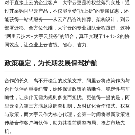
对于直接上云的企业客户，大宇云更是将权益落到实处：通
过其采购阿里云产品，不仅能享受“折上折”的专属优惠，还
能获得一站式服务——从云产品咨询推荐、架构设计，到云
部署迁移、全方位代维，大宇云的专业团队全程跟进。这种
“阿里云技术+大宇云服务”的组合，真正实现了1＋1＞2的协
同效应，让企业上云省钱、省心、省力。
政策稳定，为长期发展保驾护航
合作的长久，离不开稳定的政策支撑。阿里云将政策作为与
合作伙伴的重要纽带，始终保证政策的清晰性、稳定性与前
瞻性，让伙伴无需为规则多变而担忧。更值得一提的是，阿
里云引入第三方满意度调查机制，及时优化合作模式、权益
与政策，而大宇云作为核心代理，会第一时间将最新政策透
传给合作客户与伙伴，助力其提前调整布局、抢占市场先
机。