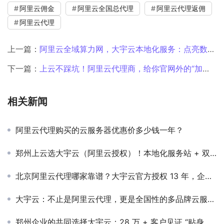
阿里云佣金
阿里云全国总代理
阿里云代理返佣
阿里云代理
上一篇：
阿里云全域算力网，大宇云本地化服务：点亮数字中国新图景
下一篇：
上云不踩坑！阿里云代理商，给你官网外的“加分”选择
相关新闻
阿里云代理购买的云服务器优惠价多少钱一年？
郑州上云选大宇云（阿里云授权）！本地化服务站 + 双重售后，业务不中断
北京阿里云代理哪家靠谱？大宇云官方授权 13 年，企业上云省钱合规更高效
大宇云：不止是阿里云代理，更是全国性的多品牌云服务整合中心
郑州企业的共同选择大宇云：28 万 + 客户见证 “贴身价值”