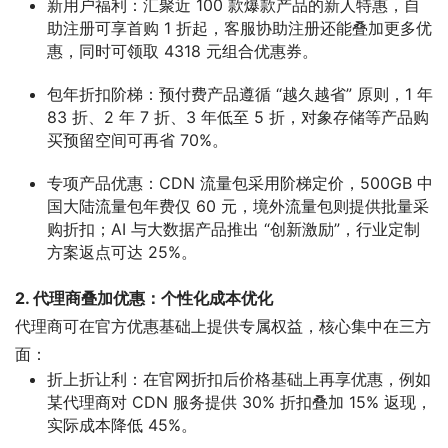
新用户福利
：汇聚近 100 款爆款产品的新人特惠，自
助注册可享首购 1 折起，客服协助注册还能叠加更多优
惠，同时可领取 4318 元组合优惠券。
包年折扣阶梯
：预付费产品遵循 “越久越省” 原则，1 年
83 折、2 年 7 折、3 年低至 5 折，对象存储等产品购
买预留空间可再省 70%。
专项产品优惠
：CDN 流量包采用阶梯定价，500GB 中
国大陆流量包年费仅 60 元，境外流量包则提供批量采
购折扣；AI 与大数据产品推出 “创新激励”，行业定制
方案返点可达 25%。
2. 代理商叠加优惠：个性化成本优化
代理商可在官方优惠基础上提供专属权益，核心集中在三方
面：
折上折让利
：在官网折扣后价格基础上再享优惠，例如
某代理商对 CDN 服务提供 30% 折扣叠加 15% 返现，
实际成本降低 45%。