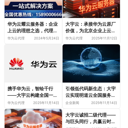
大宇云：承接华为云原厂
华为云耀云服务器：企业
价值，为北京企业上云
上云的理想之选，代理商
“搭桥铺路”
大宇云为您贴心助力
华为云代理
2025年11月12日
华为云代理
2024年5月24日
携手华为云，智绘千行
引领低代码新生态：大宇
——大宇云构建全国一体
云实现明道云全国服务覆
化云服务新生态
盖，助力千行百业敏捷创
华为云代理
2025年11月14日
企业新闻
2025年11月14日
新
大宇云诚招二级代理——
与巨头同行，共赢云时代