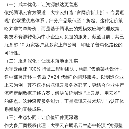
（一）成本优化：让资源触达更普惠
依托腾讯云官方渠道，大宇云打造 “官网价折上折 + 专属返
现” 的双重优惠体系，部分产品最低至 1 折起。这种定价策
略并非简单降价，而是基于腾讯云的规模效应与代理政策，
将技术资源转化为中小企业可负担的服务。截至目前，其已
服务超 10 万家客户及多家上市公司，印证了普惠化路径的
可行性。
（二）服务深化：让技术落地更扎实
大宇云组建 100% 持证工程师团队，构建 “售前架构设计 –
售中部署迁移 – 售后 7×24 代维” 的闭环服务。以制造企业
上云为例，其不仅提供腾讯云服务器部署，更结合企业生产
流程定制数据迁移方案，解决传统制造 “上云易、用云难”
的痛点。这种深度服务能力，正是腾讯云技术培训与认证体
系赋能的直接成果。
（三）生态协同：让价值延伸更深远
作为多厂商授权代理，大宇云在腾讯云生态中扮演 “资源整