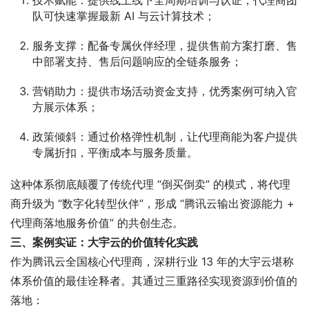
技术赋能
：提供线上线下全周期培训与认证，代理商团
队可快速掌握最新 AI 与云计算技术；
服务支撑
：配备专属伙伴经理，提供售前方案打磨、售
中部署支持、售后问题响应的全链条服务；
营销助力
：提供市场活动资金支持，优秀案例可纳入官
方展示体系；
政策倾斜
：通过价格弹性机制，让代理商能为客户提供
专属折扣，平衡成本与服务质量。
这种体系彻底颠覆了传统代理 “倒买倒卖” 的模式，将代理
商升级为 “数字化转型伙伴”，形成 “腾讯云输出资源能力 +
代理商落地服务价值” 的共创生态。
三、案例实证：大宇云的价值转化实践
作为腾讯云全国核心代理商，深耕行业 13 年的大宇云堪称
体系价值的最佳诠释者。其通过三重路径实现资源到价值的
落地：