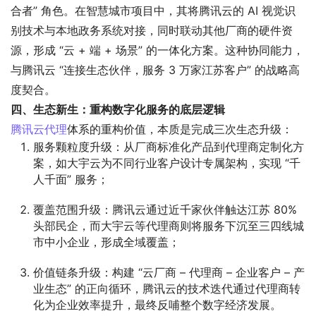
合者” 角色。在智慧城市项目中，其将腾讯云的 AI 视觉识
别技术与本地政务系统对接，同时联动其他厂商的硬件资
源，形成 “云 + 端 + 场景” 的一体化方案。这种协同能力，
与腾讯云 “连接生态伙伴，服务 3 万家江苏客户” 的战略高
度契合。
四、生态新生：重构数字化服务的底层逻辑
腾讯云代理
体系的重构价值，本质是完成三次生态升级：
服务颗粒度升级
：从厂商标准化产品到代理商定制化方
案，如大宇云为不同行业客户设计专属架构，实现 “千
人千面” 服务；
覆盖范围升级
：腾讯云通过近千家伙伴触达江苏 80%
头部民企，而大宇云等代理商则将服务下沉至三四线城
市中小企业，形成全域覆盖；
价值链条升级
：构建 “云厂商 – 代理商 – 企业客户 – 产
业生态” 的正向循环，腾讯云的技术迭代通过代理商转
化为企业效率提升，最终反哺整个数字经济发展。