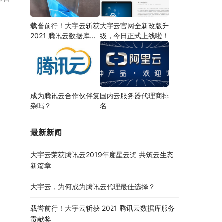
载誉前行！大宇云斩获
大宇云官网全新改版升
2021 腾讯云数据库服
级，今日正式上线啦！
务贡献奖
成为腾讯云合作伙伴复
国内云服务器代理商排
杂吗？
名
最新新闻
大宇云荣获腾讯云2019年度星云奖 共筑云生态
新篇章
大宇云，为何成为腾讯云代理最佳选择？
载誉前行！大宇云斩获 2021 腾讯云数据库服务
贡献奖