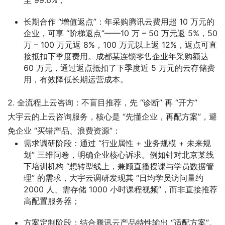
至 99.6%；
长期合作 “增值返点”
：年采购腾讯云费用超 10 万元的
企业，可享 “阶梯返点”——10 万 – 50 万元返 5%，50
万 – 100 万元返 8%，100 万元以上返 12%，返点可直
接抵扣下季度费用。成都某连锁零售企业年采购额达
60 万元，通过返点抵扣了下季度近 5 万元的云存储费
用，有效降低长期运营成本。
2. 全流程上云咨询：不盲目推荐，先 “诊断” 再 “开方”
大宇云的上云咨询服务，核心是 “先懂企业，再配方案”，避
免企业 “买错产品、浪费资源”：
需求调研阶段
：通过 “行业属性 + 业务规模 + 未来规
划” 三维问卷，明确企业核心诉求。例如针对北京某线
下培训机构 “想转型线上，兼顾直播授课与学员数据管
理” 的需求，大宇云调研发现其 “日均学员访问量约
2000 人、需存储 1000 小时课程视频”，而非直接推荐
高配置服务器；
方案定制阶段
：结合腾讯云产品特性输出 “适配方案”。