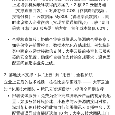
上述培训机构最终获得的方案为：2 核 8G 云服务器
（支撑直播并发）+ 对象存储 COS（存储课程视频，
按需付费）+ 云数据库 MySQL（管理学员数据），同
时建议接入企业微信（实现学员通知同步），较 “盲目
采购 4 核 16G 服务器” 的方案，首年成本降低 60%；
合规核查阶段
：协助企业完成腾讯云资源的合规备案，
如等保测评前置检查、数据本地化存储规划。例如杭州
某电商企业需对接微信支付，大宇云提前核查其云服务
器的安全配置，确保符合微信支付的合规要求，避免因
配置问题延误业务上线。
3. 落地技术支撑：从 “上云” 到 “用云”，全程护航
企业上云后的技术难题，往往比选型更棘手 —— 大宇云通
过 “专属技术团队 + 腾讯云资源联动”，提供全周期支撑：
部署调试服务
：免费为企业完成腾讯云产品的初始化配
置，如服务器环境搭建、小程序与云资源的接口对接。
深圳某初创科技公司此前自行部署腾讯云直播中台，因
配置错误导致直播延迟超 10 秒，大宇云技术团队上门