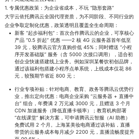
1. 专属优惠政策：为企业省成本，不玩 “隐形套路”
大宇云依托腾讯云全国代理资质，为不同阶段、不同行业的
企业争取定制化优惠，政策透明且覆盖全生命周期：
新客 “起步福利包”
：首次合作腾讯云的企业，可享核心
产品 “0.5 折起” 优惠 ——2 核 4G 云服务器首年低至
39 元，较腾讯云官方直购价低 45%；同时赠送 “小程
序开发基础版” 服务（含 5000 次接口调用），适合初
创企业快速搭建线上业务。例如深圳某餐饮初创品牌，
通过该福利包搭建小程序点单系统，上线成本仅花 86
元，较预期节省近 800 元；
行业专项补贴
：针对电商、教育、政务等腾讯云优势行
业，推出定向优惠：电商企业采购 “云服务器 + 直播中
台” 组合，年费满 2 万元减 3000 元，且赠送 3 个月
CDN 加速服务（降低直播卡顿率）；教育机构部署
“在线课堂” 解决方案，可申请腾讯云智服（AI 助教）
免费试用 2 个月。上海某美妆电商通过该补贴，直播
带货的云服务成本每月减少 2200 元，直播流畅度提升