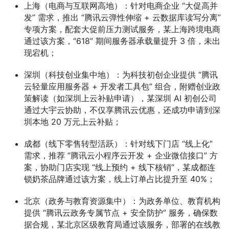
上海（电商与互联网高地）
：针对电商企业 “大促高并
发” 需求，推出 “腾讯云弹性伸缩 + 云数据库读写分离”
专项方案，配套大促前压力测试服务，某上海跨境电商
通过该方案，“618” 期间服务器承载量提升 3 倍，未出
现宕机；
深圳（科技创业集中地）
：为科技初创企业提供 “腾讯
云轻量应用服务器 + 开发者工具包” 组合，附赠创业政
策解读（如深圳上云补贴申请），某深圳 AI 初创公司
通过大宇云协助，不仅享腾讯云优惠，还成功申请到深
圳本地 20 万元上云补贴；
成都（线下零售转型活跃）
：针对线下门店 “线上化”
需求，推荐 “腾讯云小程序云开发 + 企业微信接口” 方
案，协助门店实现 “线上预约 + 线下核销”，某成都连
锁奶茶品牌通过该方案，线上订单占比提升至 40%；
北京（政务与教育资源集中）
：为政务单位、教育机构
提供 “腾讯云政务专属节点 + 安全防护” 服务，确保数
据合规，某北京区级教育局通过该服务，部署的在线教