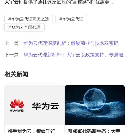
大宇云
则提供了通往这座底座的“高速路”和“优惠券”。
华为云代理商怎么选
华为云代理
华为云全国代理
上一篇：
华为云代理深度剖析：解锁商业与技术双密码
下一篇：
华为云代理新标杆：大宇云以政策支持、专属服务与技术护航，赋能企业数字化转型
相关新闻
携手华为云，智绘千行
引领低代码新生态：大宇