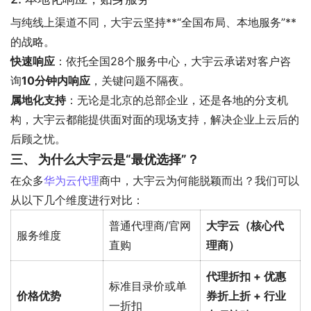
与纯线上渠道不同，大宇云坚持**“全国布局、本地服务”**
的战略。
快速响应
：依托全国28个服务中心，大宇云承诺对客户咨
询
10分钟内响应
，关键问题不隔夜。
属地化支持
：无论是北京的总部企业，还是各地的分支机
构，大宇云都能提供面对面的现场支持，解决企业上云后的
后顾之忧。
三、 为什么大宇云是“最优选择”？
在众多
华为云代理
商中，大宇云为何能脱颖而出？我们可以
从以下几个维度进行对比：
普通代理商/官网
大宇云（核心代
服务维度
直购
理商）
代理折扣 + 优惠
标准目录价或单
价格优势
券折上折 + 行业
一折扣