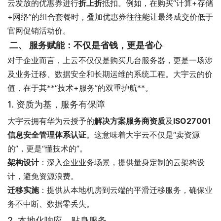
云发放的优惠券进行
折上折
抵扣。例如，在购买“计算+存储
+网络”的组合套餐时，叠加优惠券往往能让最终成交价低于
官网促销活动价。
二、 服务赋能：不仅是省钱，更是省心
对于企业而言，上云不仅仅是购买几台服务器，更是一场涉
及业务迁移、数据安全和长期运维的系统工程。大宇云的价
值，在于其**“技术+服务”的双重护航**。
1. 资质为基，服务有保障
大宇云拥有华为云授予的
解决方案服务商资质
及
ISO27001
信息安全管理体系认证
。这意味着大宇云不仅是“卖资源
的”，更是“懂技术的”。
架构设计
：深入企业业务场景，提供量身定制的云架构设
计，避免资源浪费。
迁移实施
：提供从本地机房到云端的平滑迁移服务，确保业
务不中断、数据零丢失。
2. 本地化响应，贴身服务