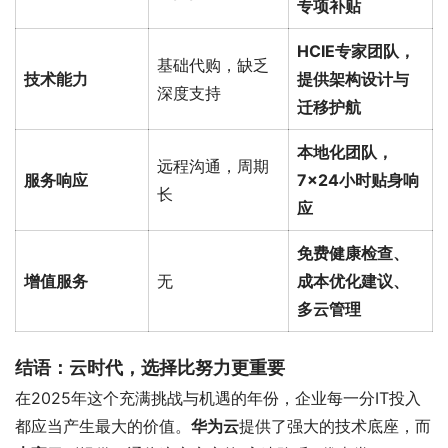
专项补贴
HCIE专家团队，
基础代购，缺乏
技术能力
提供架构设计与
深度支持
迁移护航
本地化团队，
远程沟通，周期
服务响应
7×24小时贴身响
长
应
免费健康检查、
增值服务
无
成本优化建议、
多云管理
结语：云时代，选择比努力更重要
在2025年这个充满挑战与机遇的年份，企业每一分IT投入
都应当产生最大的价值。
华为云
提供了强大的技术底座，而