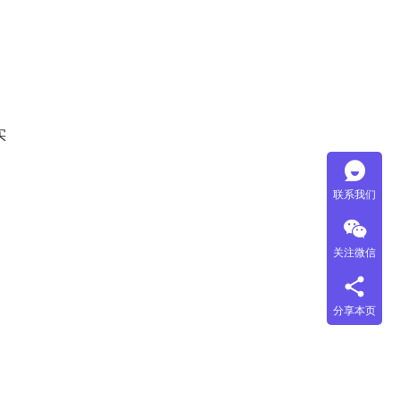
实
联系我们
关注微信
分享本页