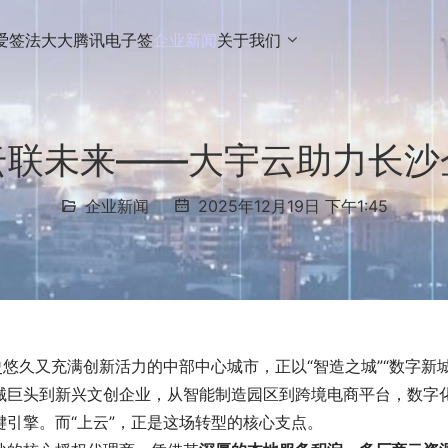
爱签
法大大
腾讯电子签
企业新闻
关于我们
云联未来——大宇云助力长沙
企业新闻
2025年12月19日 下午1:45
悠久又充满创新活力的中部中心城市，正以“智造之城”“数字新城
械巨头到新兴文创企业，从智能制造园区到跨境电商平台，数字
引擎。而“上云”，正是这场转型的核心支点。