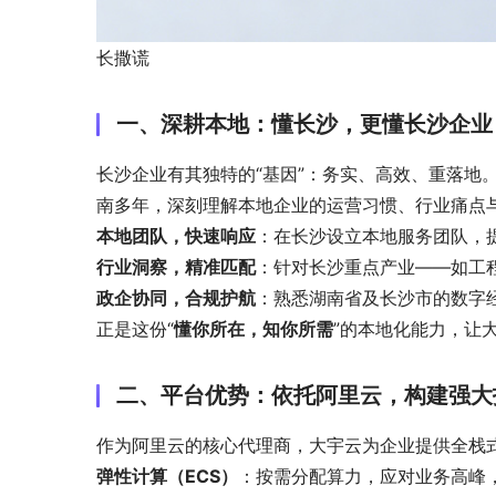
长撒谎
一、深耕本地：懂长沙，更懂长沙企业
长沙企业有其独特的“基因”：务实、高效、重落地
南多年，深刻理解本地企业的运营习惯、行业痛点
本地团队，快速响应
：在长沙设立本地服务团队，提
行业洞察，精准匹配
：针对长沙重点产业——如工
政企协同，合规护航
：熟悉湖南省及长沙市的数字
正是这份“
懂你所在，知你所需
”的本地化能力，让
二、平台优势：依托阿里云，构建强大
作为阿里云的核心代理商，大宇云为企业提供全栈
弹性计算（ECS）
：按需分配算力，应对业务高峰，