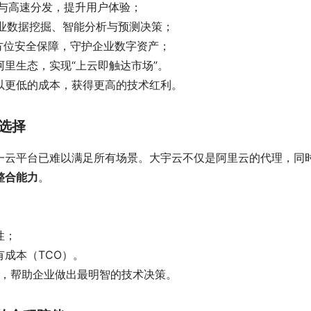
与高速分发，提升用户体验；
业数据挖掘、智能分析与预测决策；
全方位安全保障，守护企业数字资产；
里生态，实现“上云即触达市场”。
以更低的成本，获得更高的技术红利。
选择
一云平台已难以满足所有场景。大宇云不仅是阿里云的代理，同
整合能力
。
性；
成本（TCO）。
”，帮助企业做出最明智的技术决策。