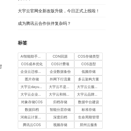
大宇云官网全新改版升级，今日正式上线啦！
成为腾讯云合作伙伴复杂吗？
标签
AI智能助手企业版
CDN回源
COS存储类型
COS成本优化
COS计费项
COS选型
时
企业云迁移服务
企业数据备份
低频存储
图片存储
外网下行流量
多云架构方案
大宇云dayuyun
大宇云不是家电品牌
大宇云云服务代理
大宇云企业资质
大宇云和韩国大宇区别
大宇云品牌辨识
对象存储COS
归档存储
数据中台建设
数据归档
智能分层存储
标准存储
河南云计算公司
深度归档
生命周期管理
腾讯云COS
视频存储
郑州云服务