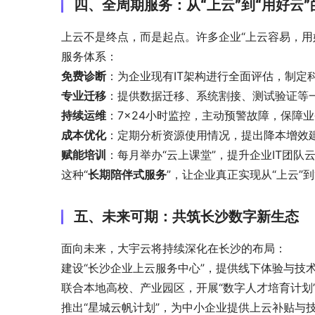
四、全周期服务：从“上云”到“用好云
上云不是终点，而是起点。许多企业“上云容易，用
服务体系：
免费诊断
：为企业现有IT架构进行全面评估，制定
专业迁移
：提供数据迁移、系统割接、测试验证等
持续运维
：7×24小时监控，主动预警故障，保障
成本优化
：定期分析资源使用情况，提出降本增效
赋能培训
：每月举办“云上课堂”，提升企业IT团队
这种“
长期陪伴式服务
”，让企业真正实现从“上云”到
五、未来可期：共筑长沙数字新生态
面向未来，大宇云将持续深化在长沙的布局：
建设“长沙企业上云服务中心”，提供线下体验与技
联合本地高校、产业园区，开展“数字人才培育计划
推出“星城云帆计划”，为中小企业提供上云补贴与