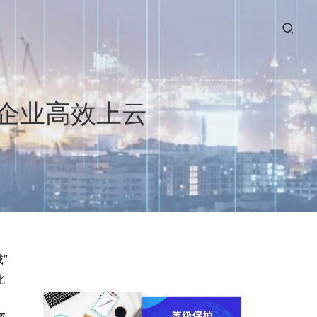
企业高效上云
”
化