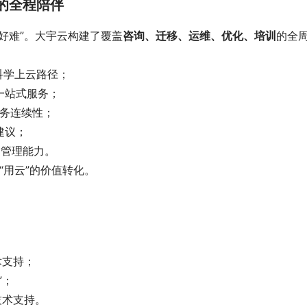
”的全程陪伴
好难”。大宇云构建了覆盖
咨询、迁移、运维、优化、培训
的全
科学上云路径；
一站式服务；
业务连续性；
建议；
云管理能力。
“用云”的价值转化。
术支持；
”；
技术支持。