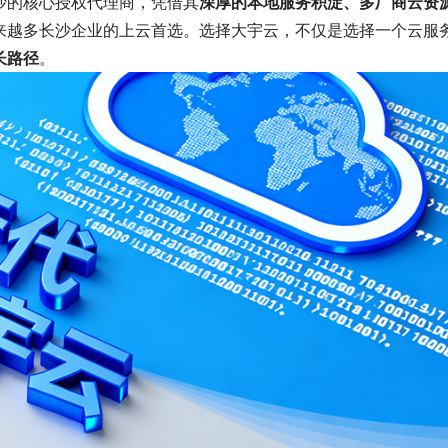
沙的核心授权代理商，凭借其
深厚的本地服务积淀、多厂商云资
来越多长沙企业的上云首选。选择大宇云，不仅是选择一个云服
长路径
。