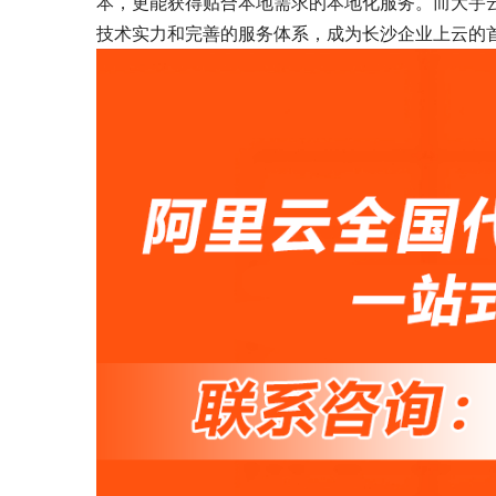
本，更能获得贴合本地需求的本地化服务。而大宇
技术实力和完善的服务体系，成为长沙企业上云的