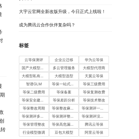
略
大宇云官网全新改版升级，今日正式上线啦！
量
成为腾讯云合作伙伴复杂吗？
务
对
标签
云等保测评
企业云迁移
华为云等保
国产大模型五强
多云管理服务
大模型代理商
大模型私有化部署
大模型选型
天翼云等保
智谱GLM
等保一站式服务
等保三级费用
显
等保二级费用
等保备案
等保复测收费
周期
等保安全建设费用
等保差距分析
等保技术整改
等保整改周期
等保整改麻烦吗
等保测评一次通过
政
等保测评多少钱
等保测评整改费用
等保测评没通过怎么办
创
等保管理整改
等保高危漏洞整改
腾讯云等保
低转
行业模型微调
豆包大模型
阿里云等保