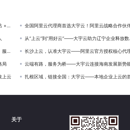
不中断
全国阿里云代理商首选大宇云！阿里云战略合作伙伴，30 + 省市覆盖 + 一站式等保服
人
从“上云”到“用好云”——大宇云助力辽宁企业释放数字潜能
贴心
长沙上云，认准大宇云——阿里云官方授权核心代
格局
云端有路，服务为桥——大宇云连接海南发展新势
效上云
扎根区域，链接全国：大宇云——本地企业上云的首选阿里云代理
关于