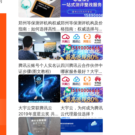
的
郑州等保测评机构权威
郑州等保测评机构及价
指南：如何选择高性价
格指南：权威选择与费
比服务商
用解析
腾讯云账号个人实名认
四川腾讯云合作伙伴中
证步骤(图文教程)
哪家服务最好？大宇云
以“懂产品、会定制、
能兜底”三大能力领跑
大宇云荣获腾讯云
大宇云，为何成为腾讯
2019年度星云奖 共筑
云代理最佳选择？
云生态新篇章