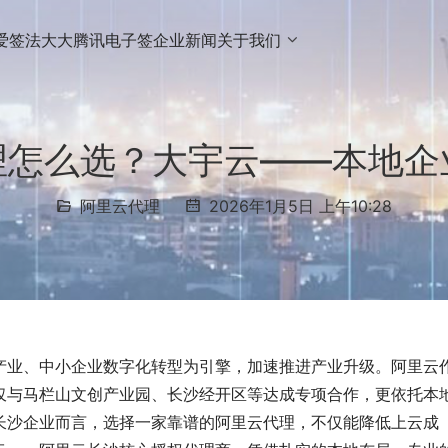
爱签
法大大
腾讯电子签
企业新闻
关于我们
理怎么选？大宇云——本地企
阿里云代理
2026年1月5日 上午10:28
产业、中小企业数字化转型为引擎，加速推进产业升级。阿里云
仅与马栏山文创产业园、长沙经开区等达成专项合作，更依托本
长沙企业而言，选择一家靠谱的阿里云代理，不仅能降低上云成