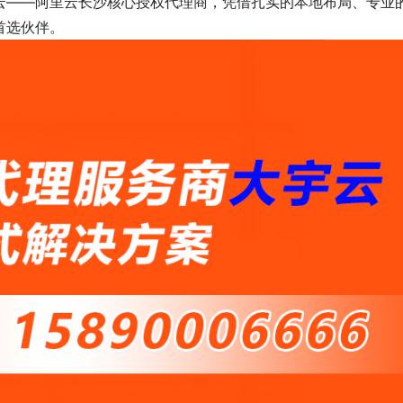
云——阿里云长沙核心授权代理商，凭借扎实的本地布局、专业
首选伙伴。