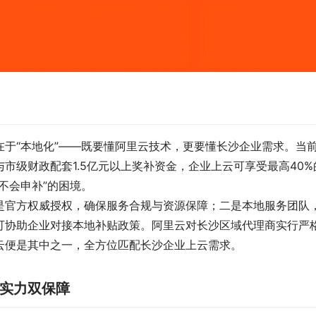
于“本地化”——既要懂阿里云技术，更要懂长沙企业需求。当
市级财政配套1.5亿元以上奖补资金，企业上云可享受最高40%
不会申补”的困境。
是官方权威授权，确保服务合规与资源保障；二是本地服务团队
可协助企业对接本地补贴政策。阿里云对长沙区域代理商实行严
云便是其中之一，全方位匹配长沙企业上云需求。
实力双保障