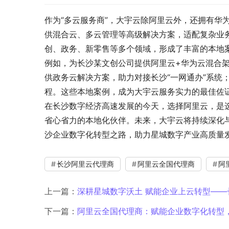
作为“多云服务商”，大宇云除阿里云外，还拥有华
供混合云、多云管理等高级解决方案，适配复杂业
创、政务、新零售等多个领域，形成了丰富的本地
例如，为长沙某文创公司提供阿里云+华为云混合
供政务云解决方案，助力对接长沙“一网通办”系统
程。这些本地案例，成为大宇云服务实力的最佳佐
在长沙数字经济高速发展的今天，选择阿里云，是
省心省力的本地化伙伴。未来，大宇云将持续深化
沙企业数字化转型之路，助力星城数字产业高质量
长沙阿里云代理商
阿里云全国代理商
阿
上一篇：
深耕星城数字沃土 赋能企业上云转型—
下一篇：
阿里云全国代理商：赋能企业数字化转型