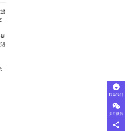
业提
文
业提
型进
、
长
联系我们
关注微信