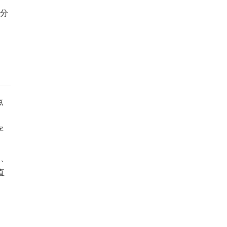
0分
点
，
字
点、
直