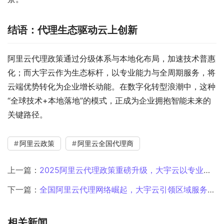
结语：代理生态驱动云上创新
阿里云代理政策通过分级体系与本地化布局，加速技术普惠
化；而大宇云作为生态标杆，以专业能力与全周期服务，将
云端优势转化为企业增长动能。在数字化转型浪潮中，这种
“全球技术+本地落地”的模式，正成为企业拥抱智能未来的
关键路径。
阿里云政策
阿里云全国代理商
上一篇：
2025阿里云代理政策重磅升级，大宇云以专业实力领航生态新局
下一篇：
全国阿里云代理网络崛起，大宇云引领区域服务新范式
相关新闻