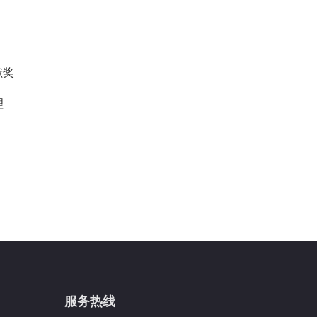
献奖
理
服务热线