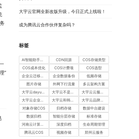
监
大宇云官网全新改版升级，今日正式上线啦！
统
务
成为腾讯云合作伙伴复杂吗？
标签
AI智能助手企业版
CDN回源
COS存储类型
一
COS成本优化
COS计费项
COS选型
理”
企业云迁移服务
企业数据备份
低频存储
图片存储
外网下行流量
多云架构方案
大宇云dayuyun
大宇云不是家电品牌
大宇云云服务代理
大宇云企业资质
大宇云和韩国大宇区别
大宇云品牌辨识
对象存储COS
归档存储
数据中台建设
数据归档
智能分层存储
标准存储
易
河南云计算公司
深度归档
生命周期管理
腾讯云COS
视频存储
郑州云服务