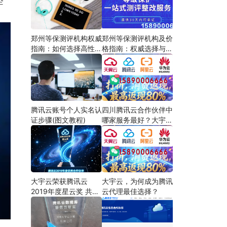
企
郑州等保测评机构权威
郑州等保测评机构及价
指南：如何选择高性价
格指南：权威选择与费
比服务商
用解析
腾讯云账号个人实名认
四川腾讯云合作伙伴中
证步骤(图文教程)
哪家服务最好？大宇云
以“懂产品、会定制、
能兜底”三大能力领跑
大宇云荣获腾讯云
大宇云，为何成为腾讯
2019年度星云奖 共筑
云代理最佳选择？
云生态新篇章