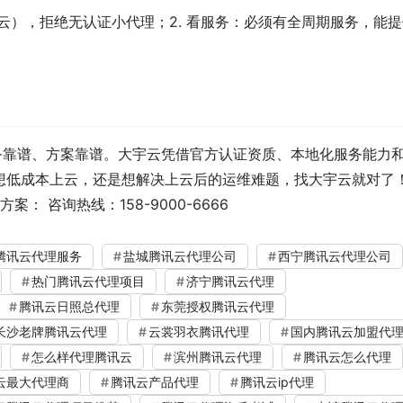
宇云），拒绝无认证小代理；2. 看服务：必须有全周期服务，能
务靠谱、方案靠谱。大宇云凭借官方认证资质、本地化服务能力
想低成本上云，还是想解决上云后的运维难题，找大宇云就对了
 咨询热线：158-9000-6666
腾讯云代理服务
盐城腾讯云代理公司
西宁腾讯云代理公司
热门腾讯云代理项目
济宁腾讯云代理
腾讯云日照总代理
东莞授权腾讯云代理
长沙老牌腾讯云代理
云裳羽衣腾讯代理
国内腾讯云加盟代
怎么样代理腾讯云
滨州腾讯云代理
腾讯云怎么代理
云最大代理商
腾讯云产品代理
腾讯云ip代理