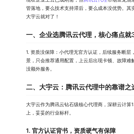
管落地，要么技术支持滞后，要么成本没优势。其
大宇云就对了！
一、企业选腾讯云代理，核心痛点就
1. 资质没保障：小代理无官方认证，后续服务断层
景，只会推荐通用配置，上云后出现卡顿、故障难解
没额外服务。
二、大宇云：腾讯云代理中的靠谱之
大宇云作为腾讯云钻石级核心代理商，深耕云计算1
上，妥妥的行业标杆。
1. 官方认证背书，资质硬气有保障