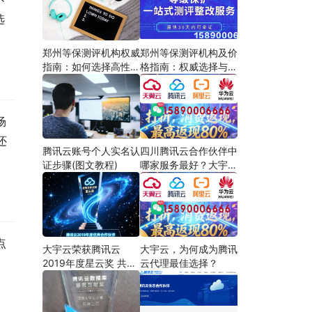
选
郑州等保测评机构权威
郑州等保测评机构及价
指南：如何选择高性价
格指南：权威选择与费
比服务商
用解析
场
还
腾讯云账号个人实名认
四川腾讯云合作伙伴中
证步骤(图文教程)
哪家服务最好？大宇云
以“懂产品、会定制、
能兜底”三大能力领跑
点
大宇云荣获腾讯云
大宇云，为何成为腾讯
2019年度星云奖 共筑
云代理最佳选择？
云生态新篇章