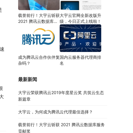
是
载誉前行！大宇云斩获
大宇云官网全新改版升
2021 腾讯云数据库服
级，今日正式上线啦！
务贡献奖
速
成为腾讯云合作伙伴复
国内云服务器代理商排
杂吗？
名
最新新闻
根
大宇云荣获腾讯云2019年度星云奖 共筑云生态
大
新篇章
大宇云，为何成为腾讯云代理最佳选择？
载誉前行！大宇云斩获 2021 腾讯云数据库服务
贡献奖