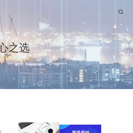
心之选
不