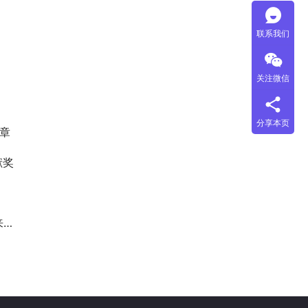
联系我们
关注微信
分享本页
篇章
献奖
点