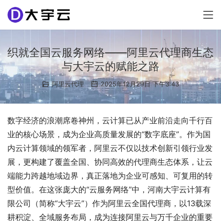
织就全国云服务网络——阿里云代理商生态
与大宇云的赋能之路
阿里云代理
2025年12月29日 下午3:43
数字经济的浪潮席卷神州，云计算已从产业前沿走向千行百
业的核心场景，成为企业高质量发展的“数字底座”。作为国
内云计算领域的领军者，阿里云不仅以技术创新引领行业发
展，更构建了覆盖全国、协同高效的代理商生态体系，让云
端能力跨越地域边界，真正落地为企业可感知、可复用的转
型价值。在这张庞大的“云服务网络”中，河南大宇云计算有
限公司（简称“大宇云”）作为阿里云全国代理商，以13载深
耕积淀、全域服务布局，成为连接阿里云与万千企业的重要