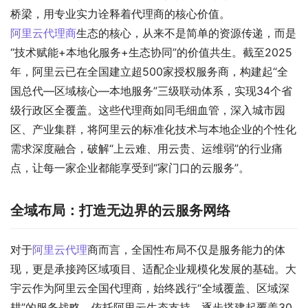
桥梁，用专业实力诠释着代理商的核心价值。
阿里云代理商
生态的核心，从来不是简单的资源传递，而是
“技术赋能+本地化服务+生态协同”的价值共生。截至2025
年，阿里云已在全国建立超500家授权服务商，构建起“全
国总代—区域核心—本地服务”三级联动体系，实现34个省
级行政区全覆盖。这些代理商如同毛细血管，深入城市园
区、产业集群，将阿里云的标准化技术与本地企业的个性化
需求深度融合，破解“上云难、用云贵、运维弱”的行业痛
点，让每一家企业都能享受到“家门口的云服务”。
全域布局：打造无边界的云服务网络
对于
阿里云代理
商而言，全国性布局不仅是服务能力的体
现，更是承接跨区域项目、适配企业规模化发展的基础。大
宇云作为阿里云全国代理商，始终践行“全域覆盖、区域深
耕”的服务战略，依托阿里云生态支持，逐步搭建起覆盖30