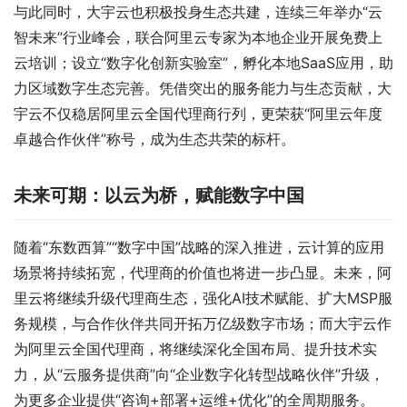
与此同时，大宇云也积极投身生态共建，连续三年举办“云
智未来”行业峰会，联合阿里云专家为本地企业开展免费上
云培训；设立“数字化创新实验室”，孵化本地SaaS应用，助
力区域数字生态完善。凭借突出的服务能力与生态贡献，大
宇云不仅稳居阿里云全国代理商行列，更荣获“阿里云年度
卓越合作伙伴”称号，成为生态共荣的标杆。
未来可期：以云为桥，赋能数字中国
随着“东数西算”“数字中国”战略的深入推进，云计算的应用
场景将持续拓宽，代理商的价值也将进一步凸显。未来，阿
里云将继续升级代理商生态，强化AI技术赋能、扩大MSP服
务规模，与合作伙伴共同开拓万亿级数字市场；而大宇云作
为阿里云全国代理商，将继续深化全国布局、提升技术实
力，从“云服务提供商”向“企业数字化转型战略伙伴”升级，
为更多企业提供“咨询+部署+运维+优化”的全周期服务。