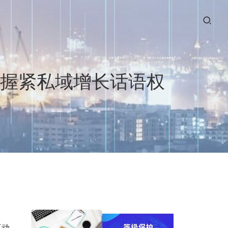
，握紧私域增长话语权
互动