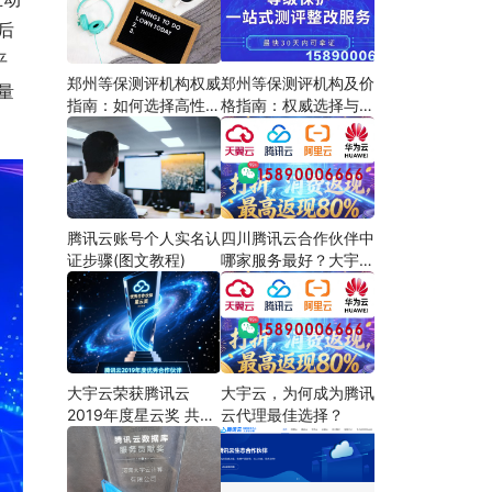
后
平
郑州等保测评机构权威
郑州等保测评机构及价
量
指南：如何选择高性价
格指南：权威选择与费
比服务商
用解析
腾讯云账号个人实名认
四川腾讯云合作伙伴中
证步骤(图文教程)
哪家服务最好？大宇云
以“懂产品、会定制、
能兜底”三大能力领跑
大宇云荣获腾讯云
大宇云，为何成为腾讯
2019年度星云奖 共筑
云代理最佳选择？
云生态新篇章