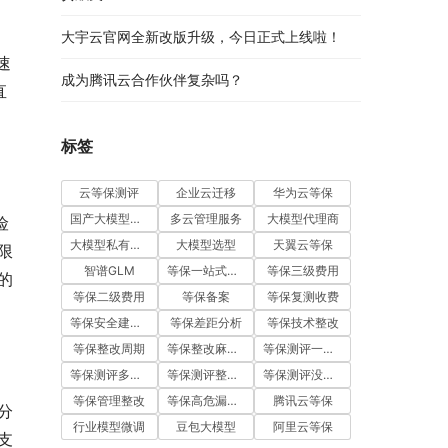
大宇云官网全新改版升级，今日正式上线啦！
速
成为腾讯云合作伙伴复杂吗？
直
标签
云等保测评
企业云迁移
华为云等保
国产大模型五强
多云管理服务
大模型代理商
险
大模型私有化部署
大模型选型
天翼云等保
限
智谱GLM
等保一站式服务
等保三级费用
的
等保二级费用
等保备案
等保复测收费
等保安全建设费用
等保差距分析
等保技术整改
等保整改周期
等保整改麻烦吗
等保测评一次通过
等保测评多少钱
等保测评整改费用
等保测评没通过怎么办
等保管理整改
等保高危漏洞整改
腾讯云等保
分
行业模型微调
豆包大模型
阿里云等保
支