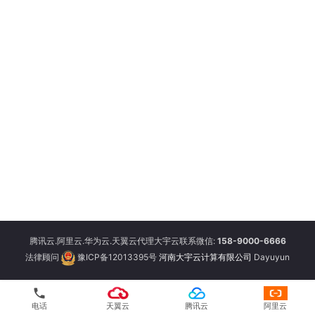
腾讯云.阿里云.华为云.天翼云代理大宇云联系微信:
158-9000-6666
法律顾问
豫ICP备12013395号
河南大宇云计算有限公司
Dayuyun
phone
电话
天翼云
腾讯云
阿里云