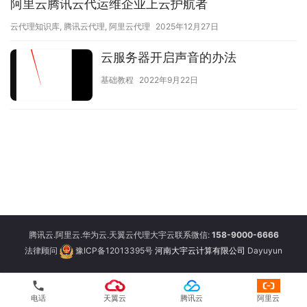
阿里云腾讯云代运维企业上云护航者
云代理知识库
,
腾讯云代理
,
阿里云代理
2025年12月27日
云服务器开启声音的办法
基础教程
2022年9月22日
腾讯云.阿里云.华为云.天翼云代理大宇云联系微信:
158-9000-6666
法律顾问
豫ICP备12013395号
河南大宇云计算有限公司
Dayuyun
phone
电话
天翼云
腾讯云
阿里云