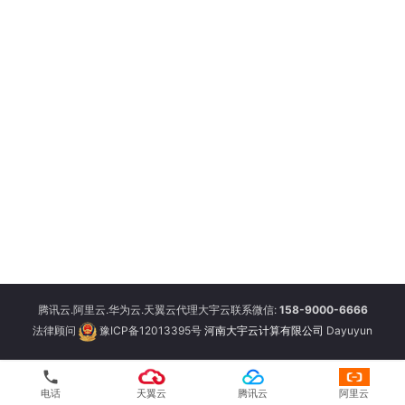
腾讯云.阿里云.华为云.天翼云代理大宇云联系微信:
158-9000-6666
法律顾问
豫ICP备12013395号
河南大宇云计算有限公司
Dayuyun
phone
电话
天翼云
腾讯云
阿里云