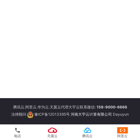
腾讯云.阿里云.华为云.天翼云代理大宇云联系微信:
158-9000-6666
法律顾问
豫ICP备12013395号
河南大宇云计算有限公司
Dayuyun
phone
电话
天翼云
腾讯云
阿里云