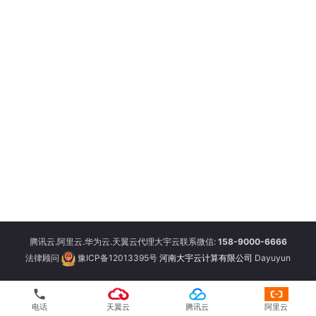
腾讯云.阿里云.华为云.天翼云代理大宇云联系微信:
158-9000-6666
法律顾问
豫ICP备12013395号
河南大宇云计算有限公司
Dayuyun
phone
电话
天翼云
腾讯云
阿里云