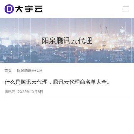
阳泉腾讯云代理
首页
阳泉腾讯云代理
什么是腾讯云代理，腾讯云代理商名单大全。
腾讯云
2022年10月8日