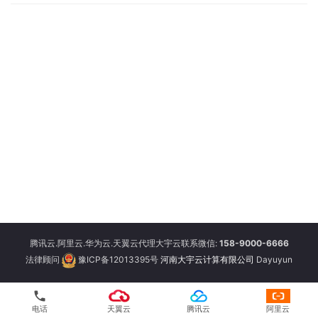
腾讯云.阿里云.华为云.天翼云代理大宇云联系微信:
158-9000-6666
法律顾问
豫ICP备12013395号
河南大宇云计算有限公司
Dayuyun
phone
电话
天翼云
腾讯云
阿里云