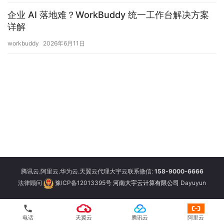
企业 AI 落地难？WorkBuddy 统一工作台解决方案
详解
workbuddy
2026年6月11日
腾讯云.阿里云.华为云.天翼云代理大宇云联系微信:
158-9000-6666
法律顾问
豫ICP备12013395号
河南大宇云计算有限公司
Dayuyun
phone
电话
天翼云
腾讯云
阿里云