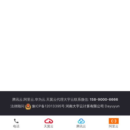
腾讯云.阿里云.华为云.天翼云代理大宇云联系微信:
158-9000-6666
法律顾问
豫ICP备12013395号
河南大宇云计算有限公司
Dayuyun
phone
电话
天翼云
腾讯云
阿里云