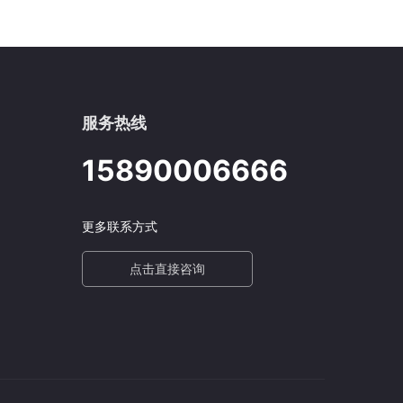
服务热线
15890006666
更多联系方式
点击直接咨询