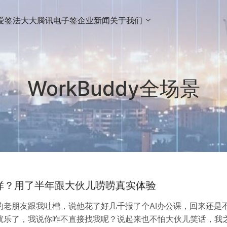
爱签
法大大
腾讯电子签
企业新闻
关于我们
WorkBuddy全场景
底咋样？用了半年跟大伙儿唠唠真实体验
老朋友跟我吐槽，说他花了好几千报了个AI办公课，回来还是
就乐了，我说你咋不直接找我呢？说起来也不怕大伙儿笑话，我