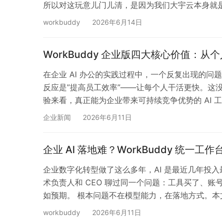
所以对这玩意儿门儿清，是因为我们大宇云本身就是W
啥坑啥路数都跑过一遍了。这就好比你买了台洗衣
workbuddy
2026年6月14日
介绍了一款工具，也就是今天要跟大伙儿唠的主角——
WorkBuddy 企业版四大核心价值：从个
在企业 AI 办公的实践过程中，一个反复出现的问
反应是”提高员工效率”——让每个人干活更快。这
验来看，真正能为企业带来可持续竞争优势的 AI 工
绕四个核心价值展开。这四个价值逐层递进，从个
企业新闻
2026年6月11日
升组织生产力，而非仅提升个体效率 核…
企业 AI 落地难？WorkBuddy 统一工
企业数字化转型做了这么多年，AI 是最近几年投
术负责人和 CEO 聊过同一个问题：工具买了、账
如预期。 根本问题不在模型能力，在落地方式。
梳理企业 AI 落地的常见误区，以及 WorkBudd
workbuddy
2026年6月11日
目经验，企业在引入 AI 工具时，通常会经历以下