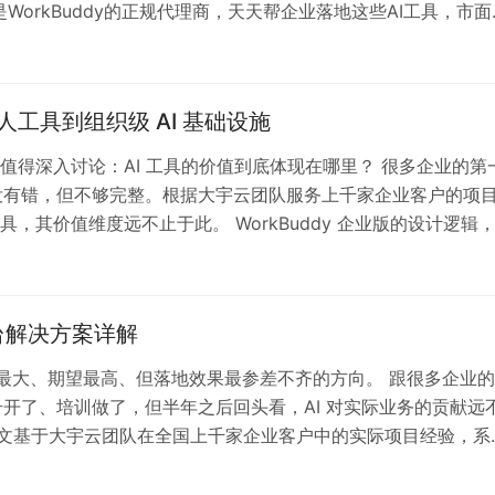
orkBuddy的正规代理商，天天帮企业落地这些AI工具，市面
机，非得先去蓝翔学两年再洗衣服，这不是绕远路嘛。 后来我给
腾讯的WorkBuddy。有些…
人工具到组织级 AI 基础设施
题值得深入讨论：AI 工具的价值到底体现在哪里？ 很多企业的第
没有错，但不够完整。根据大宇云团队服务上千家企业客户的项
具，其价值维度远不止于此。 WorkBuddy 企业版的设计逻辑
体效率延伸到组织能力，从单次使用扩展为长期资产积累。 一、
作台解决方案详解
入最大、期望最高、但落地效果最参差不齐的方向。 跟很多企业
号开了、培训做了，但半年之后回头看，AI 对实际业务的贡献远
本文基于大宇云团队在全国上千家企业客户中的实际项目经验，系
y 对应的解决思路。 一、企业推进 AI 办公的四大典型误区 根据以
四类…