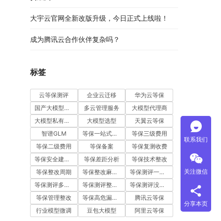
大宇云官网全新改版升级，今日正式上线啦！
成为腾讯云合作伙伴复杂吗？
标签
云等保测评
企业云迁移
华为云等保
国产大模型五强
多云管理服务
大模型代理商
大模型私有化部署
大模型选型
天翼云等保
智谱GLM
等保一站式服务
等保三级费用
联系我们
等保二级费用
等保备案
等保复测收费
等保安全建设费用
等保差距分析
等保技术整改
关注微信
等保整改周期
等保整改麻烦吗
等保测评一次通过
等保测评多少钱
等保测评整改费用
等保测评没通过怎么办
等保管理整改
等保高危漏洞整改
腾讯云等保
分享本页
行业模型微调
豆包大模型
阿里云等保