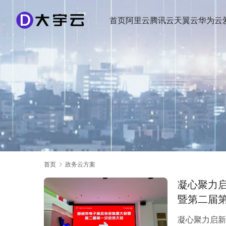
首页
阿里云
腾讯云
天翼云
华为云
首页
政务云方案
凝心聚力
暨第二届
凝心聚力启新