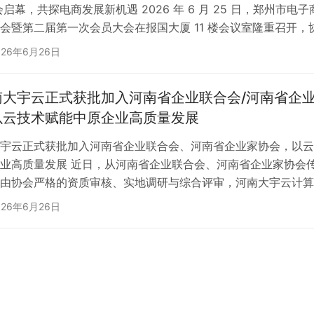
启幕，共探电商发展新机遇 2026 年 6 月 25 日，郑州市电子
会暨第二届第一次会员大会在报国大厦 11 楼会议室隆重召开，
位齐聚一堂，共商行业发展新方向、共绘电商产业新蓝图。作为
026年6月26日
，深耕全国数字云计算领域的优质企业大宇云受邀出席本次重要
协会换届各项议程，与众多行业同仁携手并肩，助力郑州电子商
南大宇云正式获批加入河南省企业联合会/河南省企
展。 规范换届，筑牢行业发展组织根基 本次大会严格…
以云技术赋能中原企业高质量发展
宇云正式获批加入河南省企业联合会、河南省企业家协会，以云
业高质量发展 近日，从河南省企业联合会、河南省企业家协会
由协会严格的资质审核、实地调研与综合评审，河南大宇云计算
为河南省企业联合会团体会员单位，公司负责人孙俊伟同步入选
026年6月26日
会个人会员。此次成功入会，是省级权威行业平台对大宇云综合
水准、市场口碑与发展潜力的全方位认可，也标志着大宇云正式
业协同发展矩阵，将携手各行业标杆企业，全力助推全国数字经