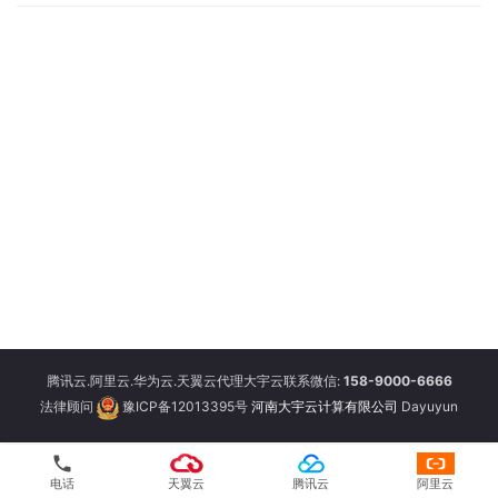
腾讯云.阿里云.华为云.天翼云代理大宇云联系微信:
158-9000-6666
法律顾问
豫ICP备12013395号
河南大宇云计算有限公司
Dayuyun
phone
电话
天翼云
腾讯云
阿里云