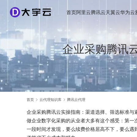
首页
阿里云
腾讯云
天翼云
华为云
企业采购腾讯
首页
云代理知识库
腾讯云代理
企业采购腾讯云实操指南：渠道选择、筛选标准与
做企业数字化采购的从业者大多有这个感受：第一
一段时间才发现，要么续费价格居高不下，要么遇