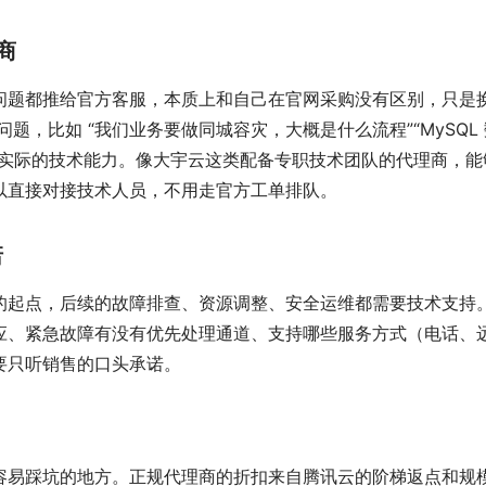
理商
问题都推给官方客服，本质上和自己在官网采购没有区别，只是
，比如 “我们业务要做同城容灾，大概是什么流程”“MySQL 
有实际的技术能力。像大宇云这类配备专职技术团队的代理商，能
以直接对接技术人员，不用走官方工单排队。
诺
的起点，后续的故障排查、资源调整、安全运维都需要技术支持
应、紧急故障有没有优先处理通道、支持哪些服务方式（电话、
要只听销售的口头承诺。
容易踩坑的地方。正规代理商的折扣来自腾讯云的阶梯返点和规