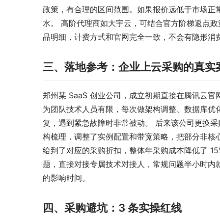
政策，有合理的区间范围。如果报价远低于市场正
水。 高阶代理商如大宇云，可结合官方阶梯返点
品明细，计费方式和官网完全一致，不会有隐形消
三、落地参考：企业上云采购的真实
郑州某 SaaS 创业公司，成立初期直接在腾讯云
为团队技术人员有限，每次做架构调整、数据库优化
复，遇到紧急故障时非常被动。 后来该公司更换
构梳理，调整了实例配置和带宽策略，把部分非核
给到了对应的采购折扣，整体年采购成本降低了 1
题，直接对接专属技术对接人，常规问题半小时内
的影响时间。
四、采购避坑：3 条实操红线