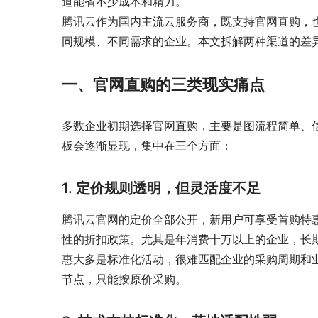
道能省不少成本和精力。
腾讯云作为国内主流云服务商，既支持官网直购，
同规模、不同需求的企业。本文拆解两种渠道的差
一、官网直购的三类现实痛点
多数企业初期选择官网直购，主要是图流程简单、
板会逐渐显现，集中在三个方面：
1. 定价规则透明，但灵活度不足
腾讯云官网的定价全部公开，新用户可享受首购特
性的折扣政策。尤其是年消费十万以上的企业，长
惠大多是标准化活动，很难匹配企业的采购周期和
节点，只能按原价采购。