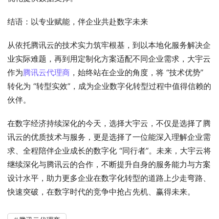
结语：以专业赋能，伴企业共赴数字未来​
从依托腾讯云的技术实力筑牢根基，到以本地化服务解决企
业实际难题，再到用定制化方案适配不同企业需求，大宇云
作为
腾讯云代理商
，始终站在企业的角度，将 “技术优势” 
转化为 “转型实效”，成为企业数字化转型过程中值得信赖的
伙伴。​
在数字经济持续深化的今天，选择大宇云，不仅是选择了腾
讯云的优质技术与服务，更是选择了一位能深入理解企业需
求、全程陪伴企业成长的数字化 “同行者”。未来，大宇云将
继续深化与腾讯云的合作，不断提升自身的服务能力与方案
设计水平，助力更多企业在数字化转型的道路上少走弯路、
快速突破，在数字时代的竞争中抢占先机、赢得未来。