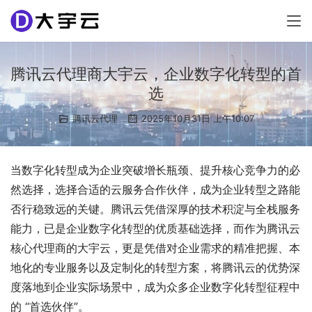
腾讯云代理商大宇云，企业数字化转型的首
选
腾讯云代理
2025年10月31日 上午10:07
当数字化转型成为企业突破增长瓶颈、提升核心竞争力的必
然选择，选择合适的云服务合作伙伴，成为企业转型之路能
否行稳致远的关键。腾讯云凭借深厚的技术积淀与全栈服务
能力，已是企业数字化转型的优质基础选择，而作为腾讯云
核心代理商的大宇云，更是凭借对企业需求的精准把握、本
地化的专业服务以及定制化的转型方案，将腾讯云的优势深
度落地到企业实际场景中，成为众多企业数字化转型征程中
的 “首选伙伴”。​