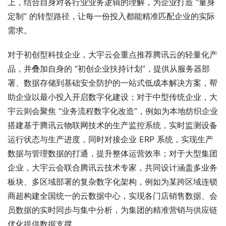
上，结合自身对各行业业务逻辑的理解，为企业打造 “量身
定制” 的转型路径，让每一份投入都能精准匹配企业的实际
需求。​
对于初创型科技企业，大宇云会重点推荐腾讯云的轻量化产
品，并叠加自身的 “初创企业扶持计划”，提供从服务器部
署、数据存储到基础安全防护的一站式低成本解决方案，帮
助企业以最小投入开启数字化建设；对于中型传统企业，大
宇云则会聚焦 “业务流程数字化改造”，例如为本地纺织企业
搭建基于腾讯云物联网技术的生产监控系统，实时监测设备
运行状态与生产进度，同时对接企业 ERP 系统，实现生产
数据与管理数据的打通，提升整体运营效率；对于大型集团
企业，大宇云会联合腾讯云技术专家，共同设计涵盖多业务
板块、多区域部署的复杂数字化架构，例如为某跨区域连锁
商超构建全国统一的云数据中心，实现各门店销售数据、会
员数据的实时同步与集中分析，为集团的精准营销与供应链
优化提供数据支撑。​