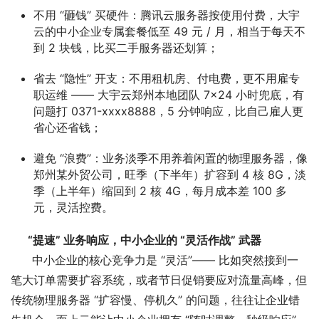
不用 “砸钱” 买硬件
：腾讯云服务器按使用付费，大宇
云的中小企业专属套餐低至 49 元 / 月，相当于每天不
到 2 块钱，比买二手服务器还划算；
省去 “隐性” 开支
：不用租机房、付电费，更不用雇专
职运维 —— 大宇云郑州本地团队 7×24 小时兜底，有
问题打 0371-xxxx8888，5 分钟响应，比自己雇人更
省心还省钱；
避免 “浪费”
：业务淡季不用养着闲置的物理服务器，像
郑州某外贸公司，旺季（下半年）扩容到 4 核 8G，淡
季（上半年）缩回到 2 核 4G，每月成本差 100 多
元，灵活控费。
“提速” 业务响应，中小企业的 “灵活作战” 武器
中小企业的核心竞争力是 “灵活”—— 比如突然接到一
笔大订单需要扩容系统，或者节日促销要应对流量高峰，但
传统物理服务器 “扩容慢、停机久” 的问题，往往让企业错