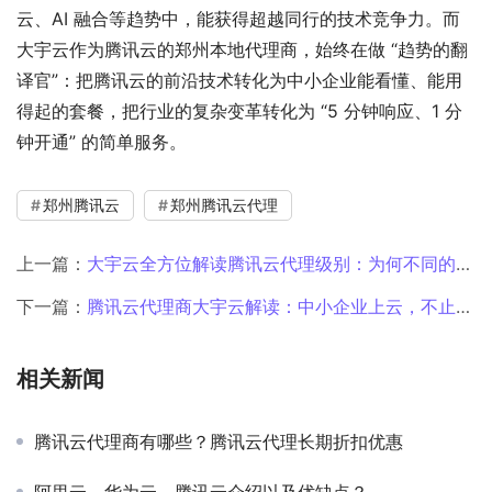
云、AI 融合等趋势中，能获得超越同行的技术竞争力。
而
大宇云作为腾讯云的郑州本地代理商，始终在做 “趋势的翻
译官”：把腾讯云的前沿技术转化为中小企业能看懂、能用
得起的套餐，把行业的复杂变革转化为 “5 分钟响应、1 分
钟开通” 的简单服务。
郑州腾讯云
郑州腾讯云代理
上一篇：
大宇云全方位解读腾讯云代理级别：为何不同的选择会影响您的业务发展
下一篇：
腾讯云代理商大宇云解读：中小企业上云，不止是数字化，更是生存与增长的破局点
相关新闻
腾讯云代理商有哪些？腾讯云代理长期折扣优惠