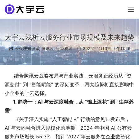
大宇云浅析云服务行业市场规模及未来趋势
云代理知识库
,
腾讯云
,
行业资讯
2025年11月3日 上午11:26
结合腾讯云战略布局与产业实践，云服务正经历从 “资
源交付” 到 “智能赋能” 的深刻变革，四大趋势将直接影响中
小企业的上云选择。
1. 趋势一：AI 与云深度融合，从 “锦上添花” 到 “生存必
需”
《关于深入实施 “人工智能 +” 行动的意见》发布后，
AI 与云的融合进入规模化落地期。2024 年中国 AI 公有云
服务市场增长 55.3%，预计 2027 年云服务在企业数智化