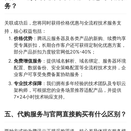
务？
关联成功后，您将同时获得价格优惠与全流程技术服务支
持，核心权益包括：
价格优势
：腾讯云服务器及各类产品的新购、续费均享
受专属折扣，长期合作客户还可获得定制化优惠方案，
部分产品折扣力度较官网低20%-40%；
免费增值服务
：提供域名解析、域名绑定、服务器环境
配置、数据备份、安全策略配置等全流程技术支持，企
业客户可享受免费备案协助服务；
专业技术保障
：我们拥有多年经验的技术团队及专职云
架构师，可根据您的业务场景推荐适配产品，并提供
7×24小时技术响应支持。
五、代购服务与官网直接购买有什么区别？
两种方式均为腾讯云正规采购渠道，核心差异体现在服务模