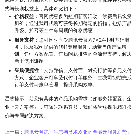
式与长期权益上，具体对比如下：
价格权益
：官网优惠多为短期新客活动，续费后易恢复
原价；通过我司代购可获得长期稳定的折扣，包括产品
升级、扩容等全生命周期的价格优惠；
服务支持
：您可同时享受腾讯云官方7×24小时基础服
务，以及我司提供的1对1专属服务，涵盖售前产品培
训、售中方案配置、售后问题排查的全流程支持，解决
新手使用难题；
采购便捷性
：支持微信、支付宝、对公打款等多元支付
方式，企业客户可享受代付订单服务，由我司协助完成
订单支付与账单管理，提升采购效率。
温馨提示：若您有具体的产品采购需求（如服务器配置、企
业上云方案等），可随时联系客服，我们将为您提供精准报
价与专属解决方案。
上一篇：
腾讯云领跑：生态与技术双驱的全域云服务新势力