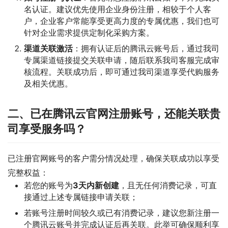
名认证。建议优先使用企业身份注册，相较于个人客
户，企业客户常能享受更高力度的专属优惠，我们也可
针对企业需求提供定制化采购方案。
渠道关联激活
：拥有认证后的腾讯云账号后，通过我司
专属渠道链接提交关联申请，随后联系我司客服完成审
核流程。关联成功后，即可通过我司渠道享受代购服务
及相关优惠。
二、已在腾讯云官网注册账号，还能关联贵
司享受服务吗？
已注册官网账号的客户需分情况处理，确保关联成功以享受
完整权益：
若您的账号为
3天内新创建
，且无任何消费记录，可直
接通过上述专属链接申请关联；
若账号注册时间较久或已有消费记录，建议您新注册一
个腾讯云账号并完成认证后再关联。此举可确保顺利享