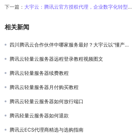
下一篇：
大宇云：腾讯云官方授权代理，企业数字化转型优选合作伙伴
相关新闻
四川腾讯云合作伙伴中哪家服务最好？大宇云以“懂产品、会定制、能兜底”三大能力领跑
腾讯云轻量云服务器远程登录教程视频图文
腾讯云轻量服务器续费教程
腾讯云轻量服务器月付购买教程
腾讯云轻量云服务器如何放行端口
腾讯轻量云服务器如何退款
腾讯云ECS代理商精选与选购指南