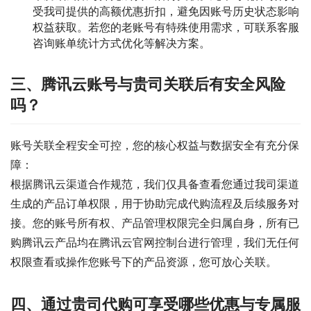
受我司提供的高额优惠折扣，避免因账号历史状态影响
权益获取。若您的老账号有特殊使用需求，可联系客服
咨询账单统计方式优化等解决方案。
三、腾讯云账号与贵司关联后有安全风险
吗？
账号关联全程安全可控，您的核心权益与数据安全有充分保
障：
根据腾讯云渠道合作规范，我们仅具备查看您通过我司渠道
生成的产品订单权限，用于协助完成代购流程及后续服务对
接。您的账号所有权、产品管理权限完全归属自身，所有已
购腾讯云产品均在腾讯云官网控制台进行管理，我们无任何
权限查看或操作您账号下的产品资源，您可放心关联。
四、通过贵司代购可享受哪些优惠与专属服