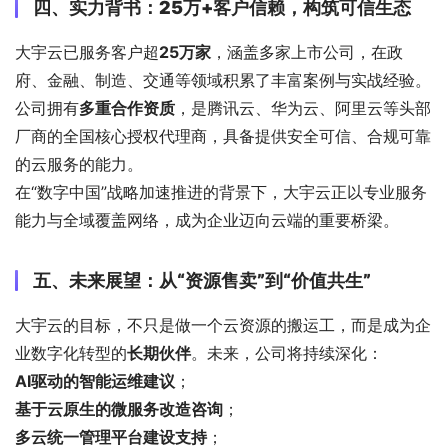
四、实力背书：25万+客户信赖，构筑可信生态
大宇云已服务客户超
25万家
，涵盖多家上市公司，在政
府、金融、制造、交通等领域积累了丰富案例与实战经验。
公司拥有
多重合作资质
，是腾讯云、华为云、阿里云等头部
厂商的全国核心授权代理商，具备提供安全可信、合规可靠
的云服务的能力。
在“数字中国”战略加速推进的背景下，大宇云正以专业服务
能力与全域覆盖网络，成为企业迈向云端的重要桥梁。
五、未来展望：从“资源售卖”到“价值共生”
大宇云的目标，不只是做一个云资源的搬运工，而是成为企
业数字化转型的
长期伙伴
。未来，公司将持续深化：
AI驱动的智能运维建议
；
基于云原生的微服务改造咨询
；
多云统一管理平台建设支持
；