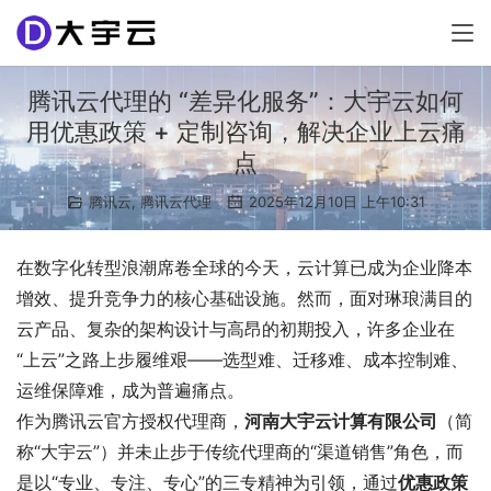
腾讯云代理的 “差异化服务”：大宇云如何
用优惠政策 + 定制咨询，解决企业上云痛
点
腾讯云
,
腾讯云代理
2025年12月10日 上午10:31
在数字化转型浪潮席卷全球的今天，云计算已成为企业降本
增效、提升竞争力的核心基础设施。然而，面对琳琅满目的
云产品、复杂的架构设计与高昂的初期投入，许多企业在
“上云”之路上步履维艰——选型难、迁移难、成本控制难、
运维保障难，成为普遍痛点。
作为腾讯云官方授权代理商，
河南大宇云计算有限公司
（简
称“大宇云”）并未止步于传统代理商的“渠道销售”角色，而
是以“专业、专注、专心”的三专精神为引领，通过
优惠政策