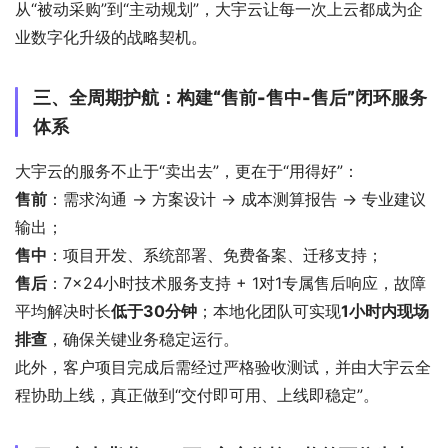
从“被动采购”到“主动规划”，大宇云让每一次上云都成为企
业数字化升级的战略契机。
三、全周期护航：构建“售前-售中-售后”闭环服务
体系
大宇云的服务不止于“卖出去”，更在于“用得好”：
售前
：需求沟通 → 方案设计 → 成本测算报告 → 专业建议
输出；
售中
：项目开发、系统部署、免费备案、迁移支持；
售后
：7×24小时技术服务支持 + 1对1专属售后响应，故障
平均解决时长
低于30分钟
；本地化团队可实现
1小时内现场
排查
，确保关键业务稳定运行。
此外，客户项目完成后需经过严格验收测试，并由大宇云全
程协助上线，真正做到“交付即可用、上线即稳定”。