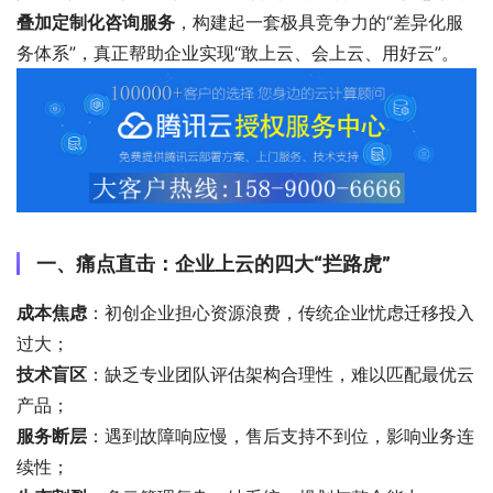
叠加定制化咨询服务
，构建起一套极具竞争力的“差异化服
务体系”，真正帮助企业实现“敢上云、会上云、用好云”。
一、痛点直击：企业上云的四大“拦路虎”
成本焦虑
：初创企业担心资源浪费，传统企业忧虑迁移投入
过大；
技术盲区
：缺乏专业团队评估架构合理性，难以匹配最优云
产品；
服务断层
：遇到故障响应慢，售后支持不到位，影响业务连
续性；