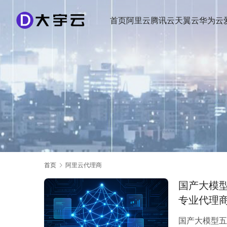
首页
阿里云
腾讯云
天翼云
华为云
首页
阿里云代理商
国产大模型
专业代理
国产大模型五