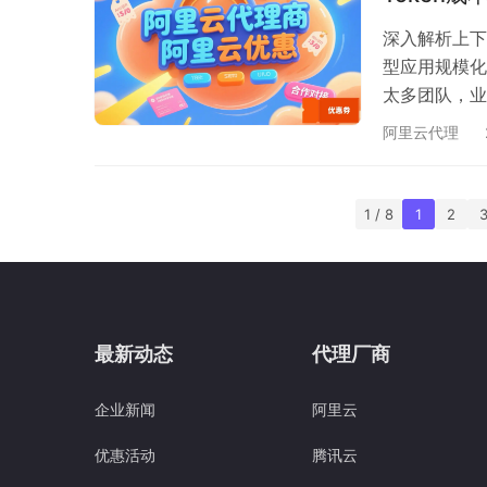
深入解析上下
型应用规模化
太多团队，业
量成本消耗在
阿里云代理
客服、文档分
系统提示、固
这块“成本赘
1 / 8
1
2
最新动态
代理厂商
企业新闻
阿里云
优惠活动
腾讯云