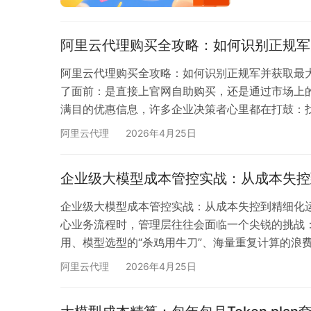
折？所谓的返
官网便宜多少
这篇文章，用
阿里云代理购买全攻略：如何识别正规军
询：1…
阿里云代理购买全攻略：如何识别正规军并获取最
了面前：是直接上官网自助购买，还是通过市场上
满目的优惠信息，许多企业决策者心里都在打鼓：
作为深耕云计算服务领域多年的团队，我们希望通过
阿里云代理
2026年4月25日
询：15890006666 (微信同号) 选择一家正
企业级大模型成本管控实战：从成本失控
企业级大模型成本管控实战：从成本失控到精细化
心业务流程时，管理层往往会面临一个尖锐的挑战：
用、模型选型的“杀鸡用牛刀”、海量重复计算的浪
业提供服务的经验，有效的成本管控绝非某个单点技
阿里云代理
2026年4月25日
完整体系。 📞阿里云代理商优惠咨询：158900066