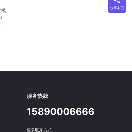
分享本页
大模
过
大
能
的
除
服务热线
15890006666
更多联系方式