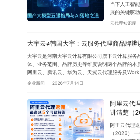
当下人工智能
展的关键驱动力
价格一年下降 
云代理知识库
MiniMax
题，而是”如
大宇云≠韩国大宇：云服务代理商品牌辨
大宇云是河南大宇云计算有限公司旗下云计算服务品
体、业务范围、品牌历史等维度说明两个品牌的本质
阿里云、腾讯云、华为云、天翼云代理服务及WorkBu
业，服务热线15890006666。
企业新闻
2026年7月14日
阿里云代理
讲清楚（2
阿里云代理返
（2026）