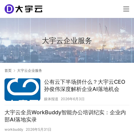
大宇云企业服务
首页
大宇云企业服务
公有云下半场拼什么？大宇云CEO
孙俊伟深度解析企业AI落地机会
媒体报道
2026年6月3日
大宇云全员WorkBuddy智能办公培训纪实：企业内
部AI落地实录
workbuddy
2026年5月31日