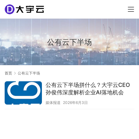
公有云下半场
首页
公有云下半场
公有云下半场拼什么？大宇云CEO
孙俊伟深度解析企业AI落地机会
媒体报道
2026年6月3日