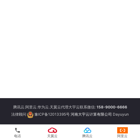
腾讯云.阿里云.华为云.天翼云代理大宇云联系微信:
158-9000-6666
法律顾问
豫ICP备12013395号
河南大宇云计算有限公司
Dayuyun
phone
电话
天翼云
腾讯云
阿里云