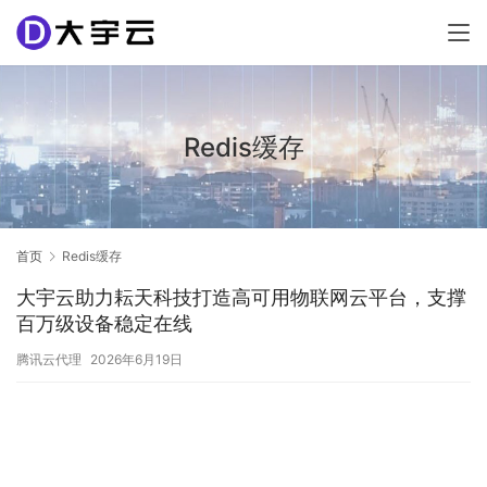
Redis缓存
首页
Redis缓存
大宇云助力耘天科技打造高可用物联网云平台，支撑
百万级设备稳定在线
腾讯云代理
2026年6月19日