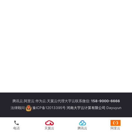
腾讯云.阿里云.华为云.天翼云代理大宇云联系微信:
158-9000-6666
法律顾问
豫ICP备12013395号
河南大宇云计算有限公司
Dayuyun
phone
电话
天翼云
腾讯云
阿里云