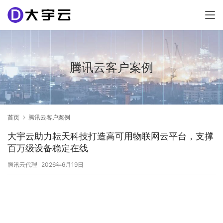
腾讯云客户案例
首页
腾讯云客户案例
大宇云助力耘天科技打造高可用物联网云平台，支撑
百万级设备稳定在线
腾讯云代理
2026年6月19日